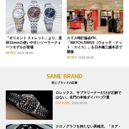
「オリエント ストレット」より、直
スイス時計協会FH、
径32mmの使いやすいソーラークォ
「WATCH.SWISS（ウォッチ・ドッ
ーツモデルが登場
ト・スイス）」を日本橋三越本店で
開催
NEWS
2026.08.06
NEWS
2026.08.06
SAME BRAND
同じブランドの記事
ロレックス、サブマリーナーだけが正解で
はない。名門の本格ダイバーズ7選
FEATURE
2026.08.06
クロノグラフを持たない異端児。「タグ・