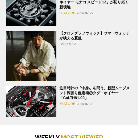
ホイヤー モナコ スピード12」が切り拓く
新境地
FEATURE
2026.07.29
【クロノグラフウォッチ】サマーウォッチ
が映える夏服
2026.07.22
注目時計の〝中身〟を問う。新型ムーブメ
ント深掘り鑑定術⑦タグ・ホイヤー
「Cal.TH81-00」
FEATURE
2026.07.20
WEEKLY
MOST VIEWED