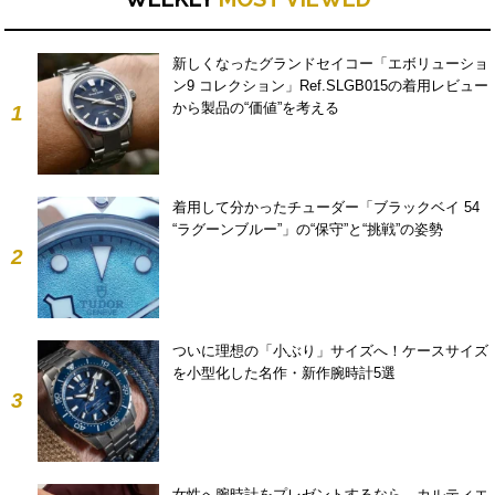
新しくなったグランドセイコー「エボリューショ
ン9 コレクション」Ref.SLGB015の着用レビュー
から製品の“価値”を考える
1
着用して分かったチューダー「ブラックベイ 54
“ラグーンブルー”」の“保守”と“挑戦”の姿勢
2
ついに理想の「小ぶり」サイズへ！ケースサイズ
を小型化した名作・新作腕時計5選
3
女性へ腕時計をプレゼントするなら。カルティエ