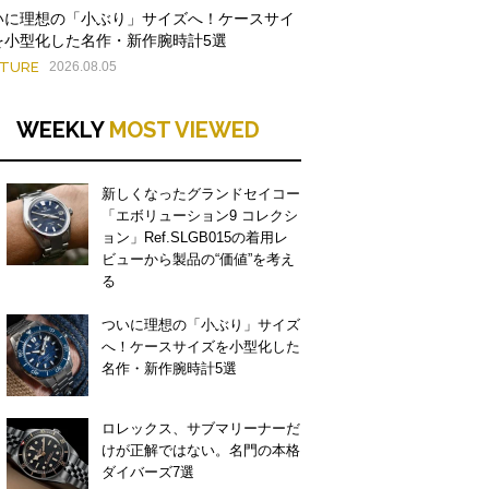
いに理想の「小ぶり」サイズへ！ケースサイ
を小型化した名作・新作腕時計5選
ATURE
2026.08.05
WEEKLY
MOST VIEWED
新しくなったグランドセイコー
「エボリューション9 コレクシ
ョン」Ref.SLGB015の着用レ
ビューから製品の“価値”を考え
る
ついに理想の「小ぶり」サイズ
へ！ケースサイズを小型化した
名作・新作腕時計5選
ロレックス、サブマリーナーだ
けが正解ではない。名門の本格
ダイバーズ7選