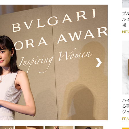
ブ
ル
場
NE
ハ
る
ジ
FE