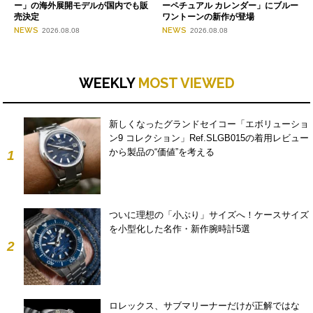
ー」の海外展開モデルが国内でも販
ーペチュアル カレンダー」にブルー
売決定
ワントーンの新作が登場
NEWS
NEWS
2026.08.08
2026.08.08
WEEKLY
MOST VIEWED
新しくなったグランドセイコー「エボリューショ
ン9 コレクション」Ref.SLGB015の着用レビュー
から製品の“価値”を考える
1
ついに理想の「小ぶり」サイズへ！ケースサイズ
を小型化した名作・新作腕時計5選
2
ロレックス、サブマリーナーだけが正解ではな