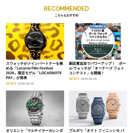
RECOMMENDED
こちらもおすすめ
スウォッチがメインパートナーを務
新設賞追加でパワーアップ！ ボー
める「Locarno Film Festival
ル ウォッチが「オーナーズ フォト
2026」限定モデル「LOCARNO79
コンテスト」を開催！
PAY」が発表
NEWS
2026.08.09
NEWS
2026.08.09
オリエント「マルチイヤーカレンダ
ブルガリ「オクト フィニッシモ パ