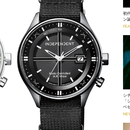
初
ン
FE
シ
「
ベ
NE