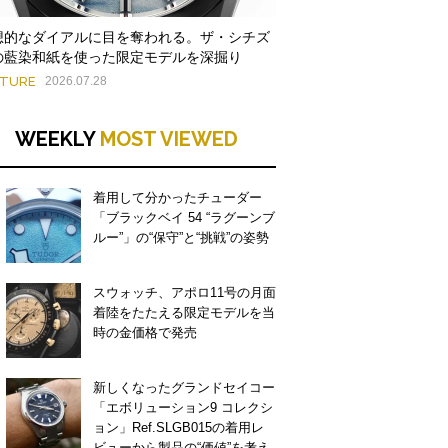
想的なダイアルに目を奪われる。ザ・シチズ
の藍染和紙を使った限定モデルを深掘り
ATURE
2026.07.28
WEEKLY
MOST VIEWED
着用して分かったチューダー
「ブラックベイ 54 “ラグーンブ
ルー”」の“保守”と“挑戦”の姿勢
スウォッチ、アポロ11号の月面
着陸をたたえる限定モデルを当
時の金価格で発売
新しくなったグランドセイコー
「エボリューション9 コレクシ
ョン」Ref.SLGB015の着用レ
ビューから製品の“価値”を考え