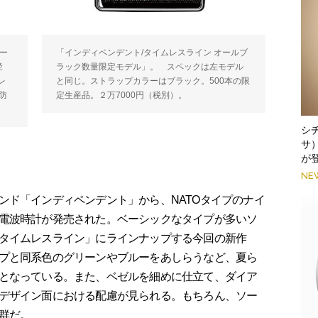
「インディペンデント/タイムレスライン オールブ
ー
ラック数量限定モデル」。 スペックは左モデル
径
と同じ。ストラップカラーはブラック。500本の限
レ
定生産品。２万7000円（税別）。
防
シ
サ
が
NE
ド「インディペンデント」から、NATOタイプのナイ
電波時計が発売された。ベーシックなタイプが多いソ
タイムレスライン」にラインナップする今回の新作
プと同系色のグリーンやブルーをあしらうなど、夏ら
となっている。また、ベゼルを細めに仕立て、ダイア
デザイン面における配慮が見られる。もちろん、ソー
群だ。