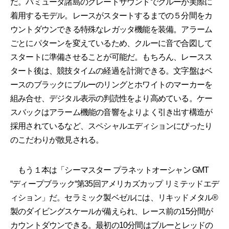
だ。バミューダ諸島のグレートサウンドでクルーが実際に
着用するモデル。レースがスタートするまでの５分間をカ
ウントダウンできる特殊なレガッタ機能を装備。アラーム
ごとにパターンを変えているため、クルーに音で合図して
スタートに準備させることが可能だ。もちろん、レースス
タート後は、競技タイムの経過を計測できる。文字盤はベ
ースのブラックにブルーのリングとホワイトのマーカーを
組み合せ、デジタル表示の判読性をより高めている。ケー
スバックはアラーム機能の音響をよりよく引き出す構造が
採用されているなど、スペシャルエディションにぴったり
のこだわりが散見される。
もう１本は「シーマスター プラネットオーシャン GMT
“ディープブラック“第35回アメリカズカップ リミテッドエデ
ィション」だ。セラミック製ベゼルには、リキッドメタル®
製のダイビングスケールが備えられ、レース前の15分間が
カウントダウンできる。最初の10分間はブルーとレッドの