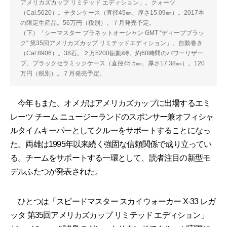
アメリカズカップ リミテッド エディション」。クォーツ
（Cal.5620）。チタンケース（直径45㎜、厚さ15.09㎜）。2017本
の限定生産品。56万円（税別）。７月発売予定。
（下）「シーマスター プラネットオーシャン GMT “ディープブラッ
ク“ 第35回アメリカズカップ リミテッドエディション」。自動巻き
（Cal.8906）。38石。２万5200振動/時。約60時間のパワーリザー
ブ。ブラックセラミックケース（直径45.5㎜、厚さ17.38㎜）。120
万円（税別）。７月発売予定。
今年もまた、オメガはアメリカズカップに出場するエミ
レーツ チーム ニュージーランドのスポンサー兼オフィシャ
ルタイムキーパーとしてクルーをサポートすることになっ
た。両雄は1995年以来続く強固な信頼関係で成り立ってい
る。チームをサポートする一環として、読者注目の新型モ
デルふたつが発表された。
ひとつは「スピードマスター スカイウォーカー X-33 レガ
ッタ 第35回アメリカズカップ リミテッド エディション」