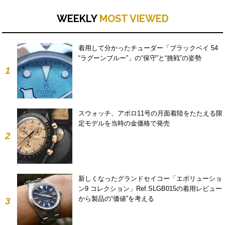
WEEKLY
MOST VIEWED
着用して分かったチューダー「ブラックベイ 54
“ラグーンブルー”」の“保守”と“挑戦”の姿勢
1
スウォッチ、アポロ11号の月面着陸をたたえる限
定モデルを当時の金価格で発売
2
新しくなったグランドセイコー「エボリューショ
ン9 コレクション」Ref.SLGB015の着用レビュー
から製品の“価値”を考える
3