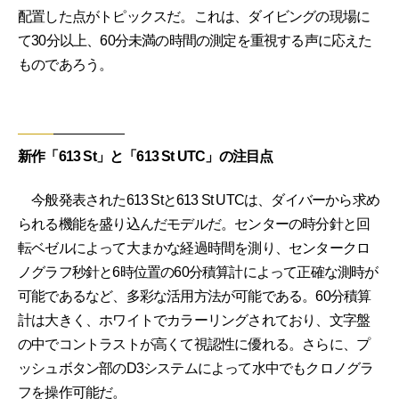
配置した点がトピックスだ。これは、ダイビングの現場に
て30分以上、60分未満の時間の測定を重視する声に応えた
ものであろう。
新作「613 St」と「613 St UTC」の注目点
今般発表された613 Stと613 St UTCは、ダイバーから求め
られる機能を盛り込んだモデルだ。センターの時分針と回
転ベゼルによって大まかな経過時間を測り、センタークロ
ノグラフ秒針と6時位置の60分積算計によって正確な測時が
可能であるなど、多彩な活用方法が可能である。60分積算
計は大きく、ホワイトでカラーリングされており、文字盤
の中でコントラストが高くて視認性に優れる。さらに、プ
ッシュボタン部のD3システムによって水中でもクロノグラ
フを操作可能だ。