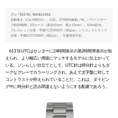
ジン「613 St」Ref.613.012
自動巻き（Cal.SW515）。23石。2万8800振動／時。パワーリザー
ブ約56時間。SSケース（直径41mm、厚さ15mm）。500m防水。
ブレスレット仕様：予価71万5000円（税込み）シリコンストラップ
仕様：予価62万7000円（税込み）。今夏発売予定。
613 St UTCはセンターに24時間表示の第2時間帯表示が加
えられ、より幅広い用途にマッチするモデルに仕上がって
いる。ジンらしい仕立てとして、UTC針は時分針よりもダ
ークなグレーでカラーリングされ、あえて文字盤に対して
コントラストが抑えられていることだ。これは、ダイビン
グ中に時分針と読み間違えないようにする配慮であろう。