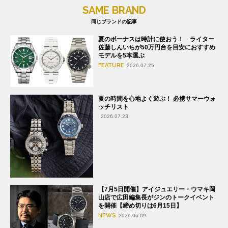
SAME BRAND
同じブランドの記事
夏のボーナスは時計に使おう！ ライター
佐藤しんいちが50万円台を目安におすすめ
モデルを5本選ぶ
FEATURE
2026.07.25
夏の時間を心地よく遊ぶ！ 必携サマーウォ
ッチリスト
2026.07.23
【7月5日開催】アイジュエリー・ウマキ岡
山店で広田編集長がジンのトークイベント
を開催【締め切りは6月15日】
NEWS
2026.06.09