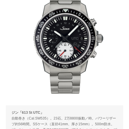
ジン「613 St UTC」
自動巻き（Cal.SW535）。23石。2万8800振動／時。パワーリザー
ブ約56時間。SSケース（直径41mm、厚さ15mm）。500m防水。