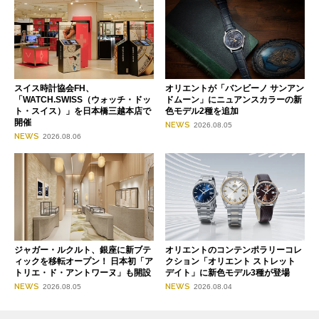
スイス時計協会FH、
オリエントが「バンビーノ サンアン
「WATCH.SWISS（ウォッチ・ドッ
ドムーン」にニュアンスカラーの新
ト・スイス）」を日本橋三越本店で
色モデル2種を追加
開催
NEWS
2026.08.05
NEWS
2026.08.06
ジャガー・ルクルト、銀座に新ブテ
オリエントのコンテンポラリーコレ
ィックを移転オープン！ 日本初「ア
クション「オリエント ストレット
トリエ・ド・アントワーヌ」も開設
デイト」に新色モデル3種が登場
NEWS
NEWS
2026.08.05
2026.08.04