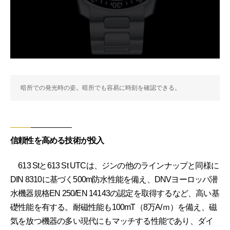
暗所での発光時の姿。暗所でも容易に時刻を確認できる。
信頼性を高める技術が投入
613 Stと613 St UTCは、ジンの他のラインナップと同様に
DIN 8310に基づく500m防水性能を備え、DNVヨーロッパ潜
水機器規格EN 250/EN 14143の認定を取得するなど、高い基
礎性能を有する。耐磁性能も100mT（8万A/ｍ）を備え、磁
気を放つ機器の多い現代にもマッチする性能であり、ダイ