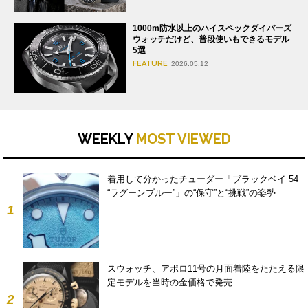
1000m防水以上のハイスペックダイバーズ
ウォッチだけど、普段使いもできるモデル
5選
FEATURE
2026.05.12
WEEKLY
MOST VIEWED
着用して分かったチューダー「ブラックベイ 54
“ラグーンブルー”」の“保守”と“挑戦”の姿勢
1
スウォッチ、アポロ11号の月面着陸をたたえる限
定モデルを当時の金価格で発売
2