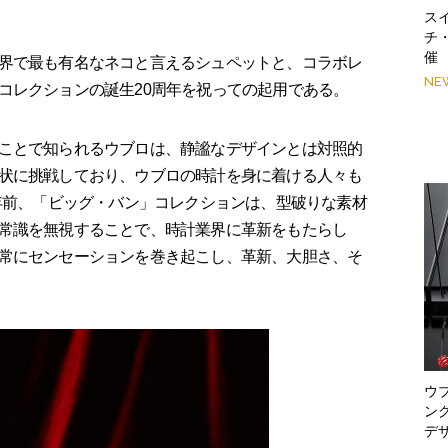
スイ
チ
催
界で最も有名なネコと言えるシュペットと、コラボレ
NE
コレクションの誕生20周年を祝っての起用である。
ことで知られるウブロは、静謐なデザインとは対照的
状に挑戦しており、ウブロの時計を身に着ける人々も
 年前、「ビッグ・バン」コレクションは、型破りな素材
常識を無視することで、時計業界に革新をもたらし
常にセンセーションを巻き起こし、革新、大胆さ、そ
ウブ
ン
デ