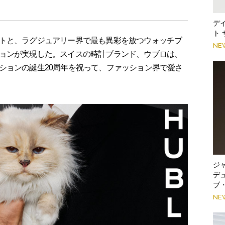
デ
ト
トと、ラグジュアリー界で最も異彩を放つウォッチブ
NE
ョンが実現した。スイスの時計ブランド、ウブロは、
ションの誕生20周年を祝って、ファッション界で愛さ
ジ
デ
ブ
NE