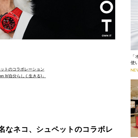
「
使
ペットのコラボレーション
NE
 It(自分らしく生きる)」
名なネコ、シュペットのコラボレ