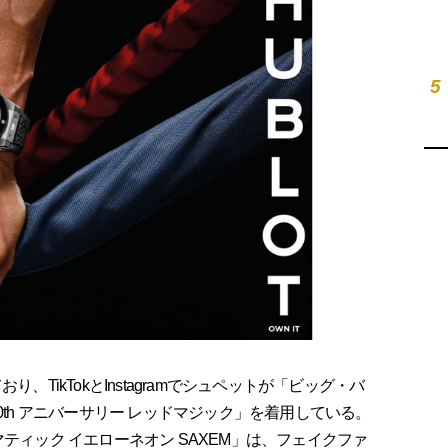
5
、TikTokとInstagramでシュペットが「ビッグ・バ
0th アニバーサリー レッドマジック」を着用している。
ティック イエローネオン SAXEM」は、フェイクファ