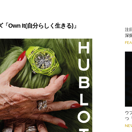
Own It(自分らしく生きる)」
注
深掘
FE
ウ
つ
NE