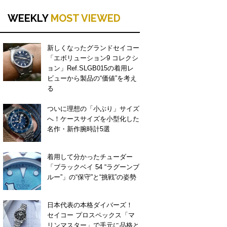
WEEKLY
MOST VIEWED
新しくなったグランドセイコー
「エボリューション9 コレクシ
ョン」Ref.SLGB015の着用レ
ビューから製品の“価値”を考え
る
ついに理想の「小ぶり」サイズ
へ！ケースサイズを小型化した
名作・新作腕時計5選
着用して分かったチューダー
「ブラックベイ 54 “ラグーンブ
ルー”」の“保守”と“挑戦”の姿勢
日本代表の本格ダイバーズ！
セイコー プロスペックス「マ
リンマスター」で手元に品格と