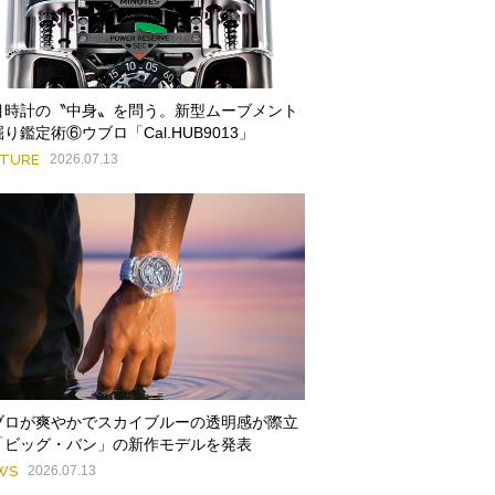
目時計の〝中身〟を問う。新型ムーブメント
り鑑定術⑥ウブロ「Cal.HUB9013」
ATURE
2026.07.13
ブロが爽やかでスカイブルーの透明感が際立
「ビッグ・バン」の新作モデルを発表
WS
2026.07.13