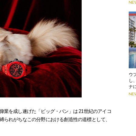
NE
ウ
し
ナ
NE
業を成し遂げた「ビッグ・バン」は 21世紀のアイコ
縛られがちなこの分野における創造性の道標として、