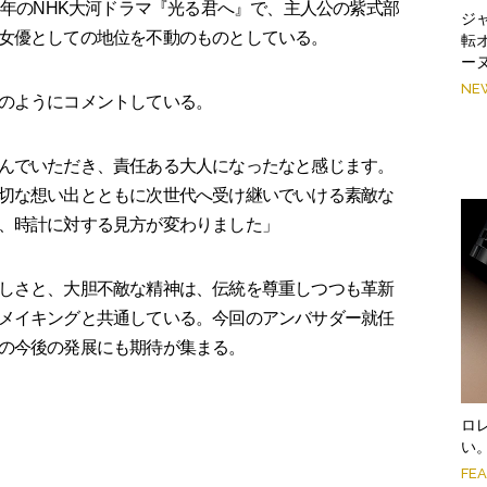
4年のNHK大河ドラマ『光る君へ』で、主人公の紫式部
ジ
女優としての地位を不動のものとしている。
転
ー
NE
のようにコメントしている。
んでいただき、責任ある大人になったなと感じます。
切な想い出とともに次世代へ受け継いでいける素敵な
、時計に対する見方が変わりました」
しさと、大胆不敵な精神は、伝統を尊重しつつも革新
メイキングと共通している。今回のアンバサダー就任
の今後の発展にも期待が集まる。
ロ
い
FE