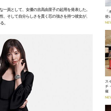
な一員として、女優の吉高由里子の起用を発表した。
「
性、そして自分らしさを貫く芯の強さを持つ彼女が、
使
NE
わる。
スイ
チ
催
NE