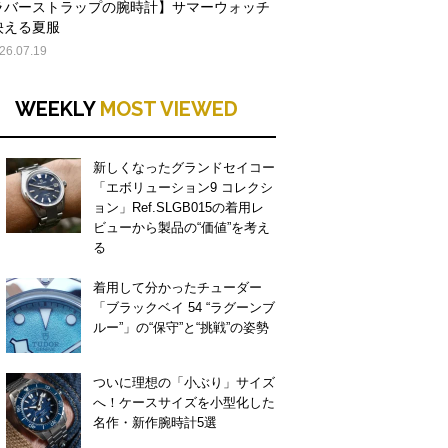
ラバーストラップの腕時計】サマーウォッチ
映える夏服
26.07.19
WEEKLY
MOST VIEWED
新しくなったグランドセイコー
「エボリューション9 コレクシ
ョン」Ref.SLGB015の着用レ
ビューから製品の“価値”を考え
る
着用して分かったチューダー
「ブラックベイ 54 “ラグーンブ
ルー”」の“保守”と“挑戦”の姿勢
ついに理想の「小ぶり」サイズ
へ！ケースサイズを小型化した
名作・新作腕時計5選