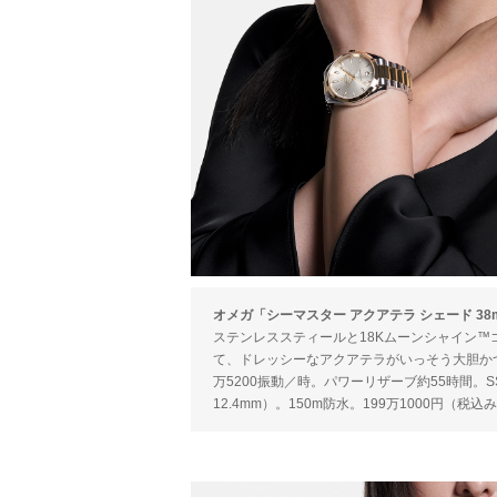
オメガ「シーマスター アクアテラ シェード 38mm」Ref
ステンレススティールと18Kムーンシャイン
て、ドレッシーなアクアテラがいっそう大胆かつエ
万5200振動／時。パワーリザーブ約55時間。
12.4mm）。150m防水。199万1000円（税込