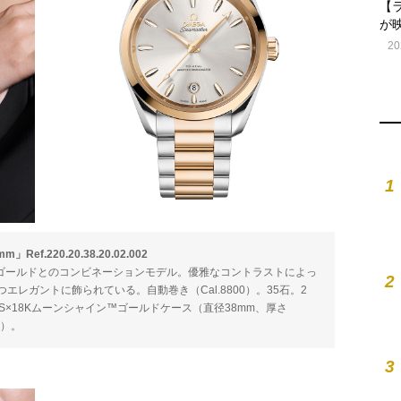
【
が
20
1
.220.20.38.20.02.002
™ゴールドとのコンビネーションモデル。優雅なコントラストによっ
2
レガントに飾られている。自動巻き（Cal.8800）。35石。2
SS×18Kムーンシャイン™ゴールドケース（直径38mm、厚さ
み）。
3