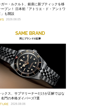
ャガー・ルクルト、銀座に新ブティックを移
オープン！ 日本初「アトリエ・ド・アントワ
ヌ」も開設
WS
2026.08.05
SAME BRAND
同じブランドの記事
レックス、サブマリーナーだけが正解ではな
。名門の本格ダイバーズ7選
ATURE
2026.08.06