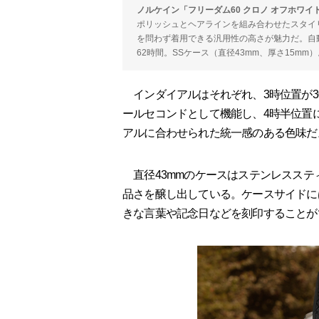
ノルケイン「フリーダム60 クロノ オフホワイト」Ref.
ポリッシュとヘアラインを組み合わせたスタイ
を問わず着用できる汎用性の高さが魅力だ。自動巻
62時間。SSケース（直径43mm、厚さ15mm）
インダイアルはそれぞれ、3時位置が30
ールセコンドとして機能し、4時半位置
アルに合わせられた統一感のある色味だ
直径43mmのケースはステンレスステ
品さを醸し出している。ケースサイドに
きな言葉や記念日などを刻印することが