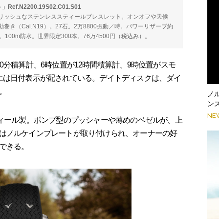
N2200.19S02.C01.S01
リッシュなステンレススティールブレスレット。オンオフや天候
き（Cal.N19）。27石。2万8800振動／時。パワーリザーブ約
。100m防水。世界限定300本。76万4500円（税込み）。
分積算計、6時位置が12時間積算計、9時位置がスモ
には日付表示が配されている。デイトディスクは、ダイ
。
ノ
ンス
NE
ィール製。ポンプ型のプッシャーや薄めのベゼルが、上
はノルケインプレートが取り付けられ、オーナーの好
できる。