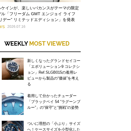
ルケインが、楽しいバカンスがテーマの限定
デル「フリーダム GMT エンジョイ ライフ
ホリデー” リミテッドエディション」を発表
WS
2026.07.16
WEEKLY
MOST VIEWED
新しくなったグランドセイコー
「エボリューション9 コレクシ
ョン」Ref.SLGB015の着用レ
ビューから製品の“価値”を考え
る
着用して分かったチューダー
「ブラックベイ 54 “ラグーンブ
ルー”」の“保守”と“挑戦”の姿勢
ついに理想の「小ぶり」サイズ
へ！ケースサイズを小型化した