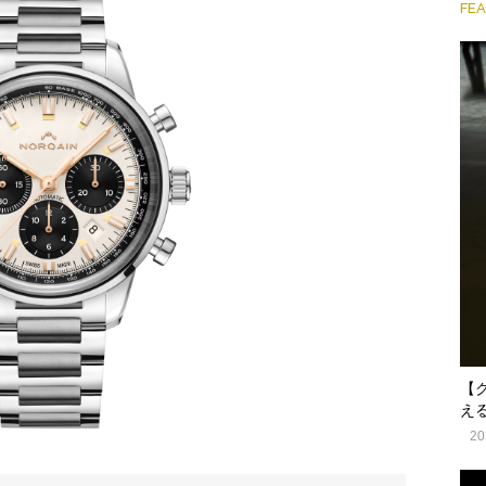
FE
【
え
20