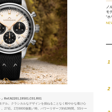
ノ
モ
“
NE
1
2
N2201.19S01.C01.R01
モデル。クラシカルなデザインを損ねることなく軽やかな着け心
）。27石。2万8800振動／時。パワーリザーブ約62時間。SSケー