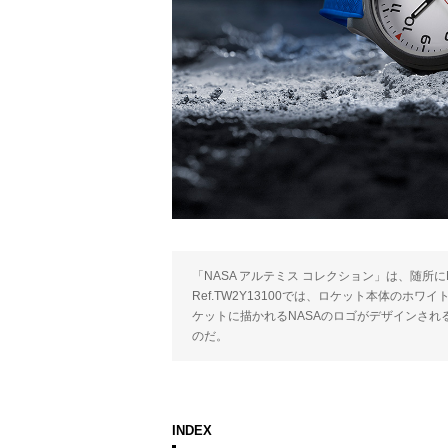
「NASA アルテミス コレクション」は、随所
Ref.TW2Y13100では、ロケット本体の
ケットに描かれるNASAのロゴがデザインされ
のだ。
INDEX