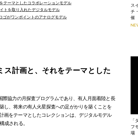
れをテーマとしたコラボレーションモデル
スイ
イトを取り入れたデジタルモデル
チ
のロゴがワンポイントのアナログモデル
催
NE
テミス計画と、それをテーマとした
国際協力の月探査プログラムであり、有人月面着陸と長
築し、将来の有人火星探査への足がかりを築くことを
計画をテーマとしたコレクションは、デジタルモデル
「
で構成される。
フ
場