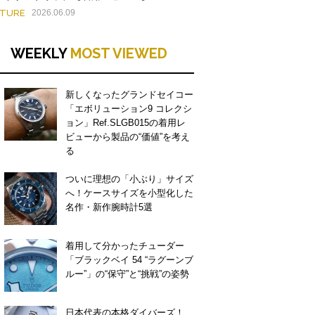
ATURE
2026.06.09
WEEKLY
MOST VIEWED
新しくなったグランドセイコー
「エボリューション9 コレクシ
ョン」Ref.SLGB015の着用レ
ビューから製品の“価値”を考え
る
ついに理想の「小ぶり」サイズ
へ！ケースサイズを小型化した
名作・新作腕時計5選
着用して分かったチューダー
「ブラックベイ 54 “ラグーンブ
ルー”」の“保守”と“挑戦”の姿勢
日本代表の本格ダイバーズ！