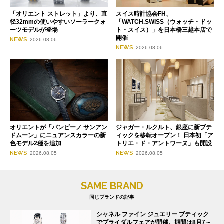
「オリエント ストレット」より、直
スイス時計協会FH、
径32mmの使いやすいソーラークォ
「WATCH.SWISS（ウォッチ・ドッ
ーツモデルが登場
ト・スイス）」を日本橋三越本店で
開催
NEWS
2026.08.06
NEWS
2026.08.06
オリエントが「バンビーノ サンアン
ジャガー・ルクルト、銀座に新ブテ
ドムーン」にニュアンスカラーの新
ィックを移転オープン！ 日本初「ア
色モデル2種を追加
トリエ・ド・アントワーヌ」も開設
NEWS
NEWS
2026.08.05
2026.08.05
SAME BRAND
同じブランドの記事
シャネル ファイン ジュエリー ブティック
でブライダルフェアが開催。期間は8月7～