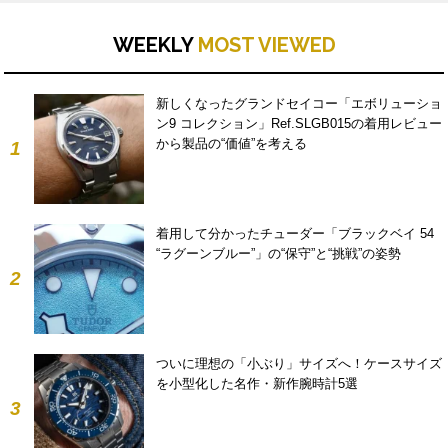
WEEKLY
MOST VIEWED
新しくなったグランドセイコー「エボリューショ
ン9 コレクション」Ref.SLGB015の着用レビュー
から製品の“価値”を考える
1
着用して分かったチューダー「ブラックベイ 54
“ラグーンブルー”」の“保守”と“挑戦”の姿勢
2
ついに理想の「小ぶり」サイズへ！ケースサイズ
を小型化した名作・新作腕時計5選
3