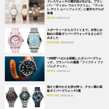
ドレスウォッチの選択肢が広がる。ブラン
パン「ヴィルレ ウルトラスリム」「ヴィル
レ デイト ムーンフェイズ」に新作モデルが
登場
NEWS
2026.07.10
スポーティーからカワイイまで。女性にお
勧めの高級ダイバーズウォッチをまとめて
みました
FEATURE
2026.06.20
“3時間”ベゼルを搭載したダイバーズウォ
ッチ。ブランパンの最新「フィフティ ファ
ゾムズ テック」
NEWS
2026.06.12
強さと軽やかさを併せ持つ。チタン製の高
級ダイバーズウォッチ5選
FEATURE
2026.06.11