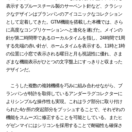
表示するブルースチール製のサーペント針など、クラシッ
クなデザインはブランパンのアイコニックなコレクション
として定着してきた。GTM機能を搭載した本機では、さら
に高度なコンプリケーションへと進化を遂げた。メインの
針が第二時間帯であるローカルタイムを指し、24時間で1周
する先端の赤い針が、ホームタイムを表示する。11時と1時
の位置に小窓で表示される曜日と月も視認性に優れ、さま
ざまな機能表示がひとつの文字盤上にすっきりと収まった
デザインだ。
こうした複数の複雑機構を巧みに組み合わせながら、ブ
ランパンが特許を取得しているアンダーラグコレクターに
よりシンプルな操作性も実現。これはラグ部分に取り付け
られた4か所の突起部分をプッシュすることで、それぞれの
機能をスムーズに修正することを可能としている。またヒ
ゲゼンマイにはシリコンを採用することで耐磁性も確保さ