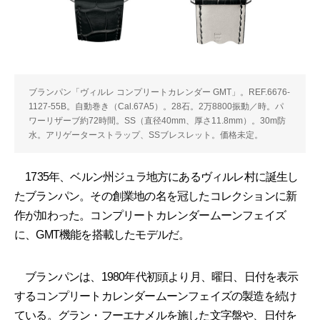
ブランパン「ヴィルレ コンプリートカレンダー GMT」。REF.6676-
1127-55B。自動巻き（Cal.67A5）。28石。2万8800振動／時。パ
ワーリザーブ約72時間。SS（直径40mm、厚さ11.8mm）。30m防
水。アリゲーターストラップ、SSブレスレット。価格未定。
1735年、ベルン州ジュラ地方にあるヴィルレ村に誕生し
たブランパン。その創業地の名を冠したコレクションに新
作が加わった。コンプリートカレンダームーンフェイズ
に、GMT機能を搭載したモデルだ。
ブランパンは、1980年代初頭より月、曜日、日付を表示
するコンプリートカレンダームーンフェイズの製造を続け
ている。グラン・フーエナメルを施した文字盤や、日付を