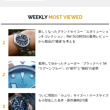
WEEKLY
MOST VIEWED
新しくなったグランドセイコー「エボリューショ
ン9 コレクション」Ref.SLGB015の着用レビュー
から製品の“価値”を考える
1
着用して分かったチューダー「ブラックベイ 54
“ラグーンブルー”」の“保守”と“挑戦”の姿勢
2
ついに理想の「小ぶり」サイズへ！ケースサイズ
を小型化した名作・新作腕時計5選
3