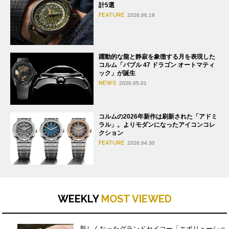
計5選
FEATURE
2026.06.18
躍動的な龍と静寂を象徴する月を表現した
コルム「バブル 47 ドラゴン オートマティ
ック」が誕生
NEWS
2026.05.01
コルムの2026年新作は刷新された「アドミ
ラル」。よりモダンになったアイコンコレ
クション
FEATURE
2026.04.30
WEEKLY
MOST VIEWED
新しくなったグランドセイコー「エボリューショ