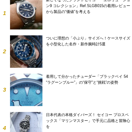
ン9 コレクション」Ref.SLGB015の着用レビュー
から製品の“価値”を考える
1
ついに理想の「小ぶり」サイズへ！ケースサイズ
を小型化した名作・新作腕時計5選
2
着用して分かったチューダー「ブラックベイ 54
“ラグーンブルー”」の“保守”と“挑戦”の姿勢
3
日本代表の本格ダイバーズ！ セイコー プロスペ
ックス「マリンマスター」で手元に品格と冒険心
を
4