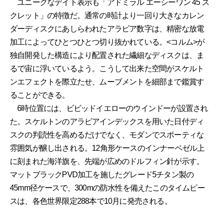
ユニークなデイト表示も「アドミラル エーシーワン 45 ス
クレット」の特徴だ。通常の時計より一回り大きなカレン
ダーディスクにあしらわれたアラビア数字は、精密な放電
加工によってひとつひとつ切り抜かれている。<コルム>が
独自開発した構造により配置された繊細なディスクは、ま
るで宙に浮いているよう。こうして出来た空間がスケルト
ンエフェクトを際立たせ、ムーブメントを細部まで鑑賞す
ることができる。
6時位置には、ビビッドイエローのウインドーが設置され
た。スケルトンのアラビアインデックスを用いた日付ディ
スクの判読性を高めるだけでなく、モダンでスポーティな
雰囲気が醸し出される。12角形ケースのインナーベゼル上
に刻まれた海洋旗を、先端が広めのドルフィン針が示す。
マットブラックPVD加工を施したグレード5チタン製の
45mm径ケースで、300mの防水性を備えたこのタイムピー
スは、各色世界限定288本で10月に発売される。