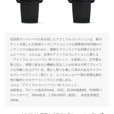
伝説的ヨットレースの名を冠したアドミラルコレクションは、船の
ナットを模した12角形ケースにアイコニックな国際海洋信号旗のイ
ンデックスを組み合わせた、優雅なマリンライフを彷彿させるタイ
ムピースだ。コルムは、従来のアドミラルコレクションに新たな
「アドミラル エーシーワン 45 スクレット」を発表した。文字盤を
取り払い、精密に組まれた機械を見ることが出来る大胆でプレイフ
ルな印象に仕上げている。透かし彫りを施した深みのあるチャコー
ルグレーのブリッジ（受け）と、ニッケルシルバー製の美麗な銀白
色の輪列とのカラーコントラストが楽しめる。
コルム「アドミラル エーシーワン 45 スクレット」
自動巻き。Tiケース(直径45mm)。26石。28,800振動/時。42時間パ
ワーリザーブ。300m防水。1,350,000円（税別）。各色世界限定
288本。