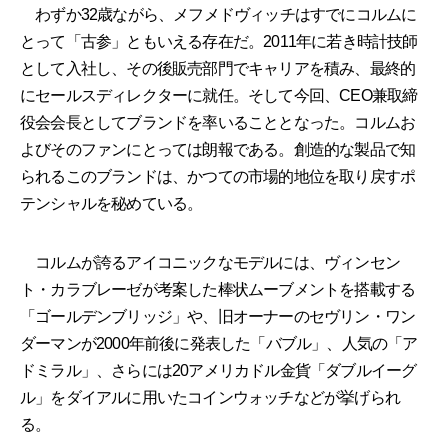
わずか32歳ながら、メフメドヴィッチはすでにコルムに
とって「古参」ともいえる存在だ。2011年に若き時計技師
として入社し、その後販売部門でキャリアを積み、最終的
にセールスディレクターに就任。そして今回、CEO兼取締
役会会長としてブランドを率いることとなった。コルムお
よびそのファンにとっては朗報である。創造的な製品で知
られるこのブランドは、かつての市場的地位を取り戻すポ
テンシャルを秘めている。
コルムが誇るアイコニックなモデルには、ヴィンセン
ト・カラブレーゼが考案した棒状ムーブメントを搭載する
「ゴールデンブリッジ」や、旧オーナーのセヴリン・ワン
ダーマンが2000年前後に発表した「バブル」、人気の「ア
ドミラル」、さらには20アメリカドル金貨「ダブルイーグ
ル」をダイアルに用いたコインウォッチなどが挙げられ
る。