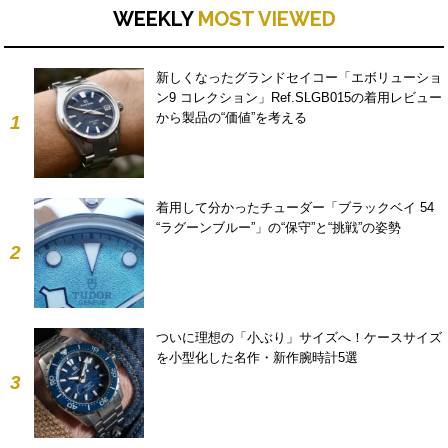
WEEKLY
MOST VIEWED
新しくなったグランドセイコー「エボリューショ
ン9 コレクション」Ref.SLGB015の着用レビュー
から製品の“価値”を考える
1
着用して分かったチューダー「ブラックベイ 54
“ラグーンブルー”」の“保守”と“挑戦”の姿勢
2
ついに理想の「小ぶり」サイズへ！ケースサイズ
を小型化した名作・新作腕時計5選
3