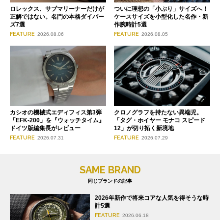
ロレックス、サブマリーナーだけが
ついに理想の「小ぶり」サイズへ！
正解ではない。名門の本格ダイバー
ケースサイズを小型化した名作・新
ズ7選
作腕時計5選
FEATURE
FEATURE
2026.08.06
2026.08.05
クロノグラフを持たない異端児。
カシオの機械式エディフィス第3弾
「タグ・ホイヤー モナコ スピード
「EFK-200」を『ウォッチタイム』
12」が切り拓く新境地
ドイツ版編集長がレビュー
FEATURE
FEATURE
2026.07.29
2026.07.31
SAME BRAND
同じブランドの記事
2026年新作で将来コアな人気を得そうな時
計5選
FEATURE
2026.06.18