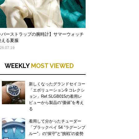
ラバーストラップの腕時計】サマーウォッチ
映える夏服
26.07.19
WEEKLY
MOST VIEWED
新しくなったグランドセイコー
「エボリューション9 コレクシ
ョン」Ref.SLGB015の着用レ
ビューから製品の“価値”を考え
る
着用して分かったチューダー
「ブラックベイ 54 “ラグーンブ
ルー”」の“保守”と“挑戦”の姿勢