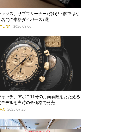
レックス、サブマリーナーだけが正解ではな
。名門の本格ダイバーズ7選
ATURE
2026.08.06
ウォッチ、アポロ11号の月面着陸をたたえる
定モデルを当時の金価格で発売
WS
2026.07.29