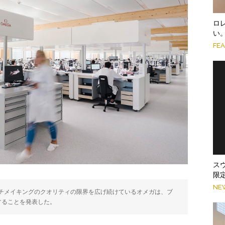
ロ
い
FE
ス
限
NE
チメイキングのクオリティの限界を広げ続けているオメガは、ブ
することを発表した。