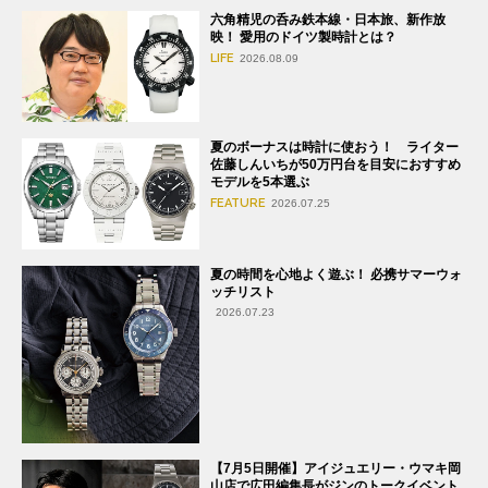
六角精児の呑み鉄本線・日本旅、新作放
映！ 愛用のドイツ製時計とは？
LIFE
2026.08.09
夏のボーナスは時計に使おう！ ライター
佐藤しんいちが50万円台を目安におすすめ
モデルを5本選ぶ
FEATURE
2026.07.25
夏の時間を心地よく遊ぶ！ 必携サマーウォ
ッチリスト
2026.07.23
【7月5日開催】アイジュエリー・ウマキ岡
山店で広田編集長がジンのトークイベント