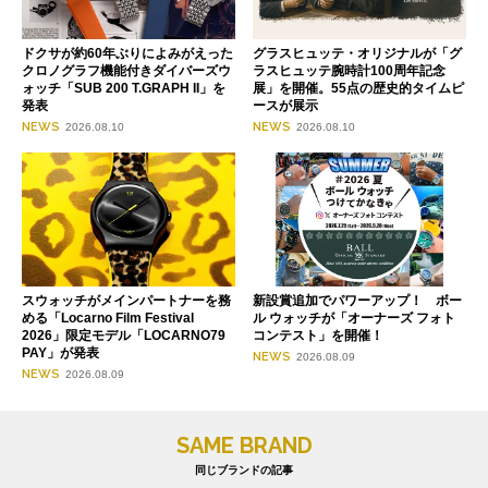
ドクサが約60年ぶりによみがえった
グラスヒュッテ・オリジナルが「グ
クロノグラフ機能付きダイバーズウ
ラスヒュッテ腕時計100周年記念
ォッチ「SUB 200 T.GRAPH II」を
展」を開催。55点の歴史的タイムピ
発表
ースが展示
NEWS
NEWS
2026.08.10
2026.08.10
スウォッチがメインパートナーを務
新設賞追加でパワーアップ！ ボー
める「Locarno Film Festival
ル ウォッチが「オーナーズ フォト
2026」限定モデル「LOCARNO79
コンテスト」を開催！
PAY」が発表
NEWS
2026.08.09
NEWS
2026.08.09
SAME BRAND
同じブランドの記事