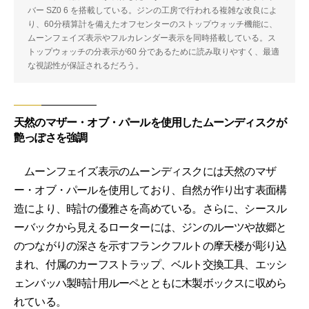
バー SZ0 6 を搭載している。ジンの工房で行われる複雑な改良によ
り、60分積算計を備えたオフセンターのストップウォッチ機能に、
ムーンフェイズ表示やフルカレンダー表示を同時搭載している。ス
トップウォッチの分表示が60 分であるために読み取りやすく、最適
な視認性が保証されるだろう。
天然のマザー・オブ・パールを使用したムーンディスクが
艶っぽさを強調
ムーンフェイズ表示のムーンディスクには天然のマザ
ー・オブ・パールを使用しており、自然が作り出す表面構
造により、時計の優雅さを高めている。さらに、シースル
ーバックから見えるローターには、ジンのルーツや故郷と
のつながりの深さを示すフランクフルトの摩天楼が彫り込
まれ、付属のカーフストラップ、ベルト交換工具、エッシ
ェンバッハ製時計用ルーペとともに木製ボックスに収めら
れている。