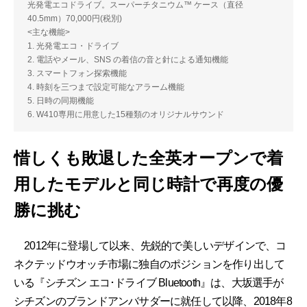
光発電エコドライブ。スーパーチタニウム™ ケース（直径
40.5mm）70,000円(税別)
<主な機能>
1. 光発電エコ・ドライブ
2. 電話やメール、SNS の着信の音と針による通知機能
3. スマートフォン探索機能
4. 時刻を三つまで設定可能なアラーム機能
5. 日時の同期機能
6. W410専用に用意した15種類のオリジナルサウンド
惜しくも敗退した全英オープンで着
用したモデルと同じ時計で再度の優
勝に挑む
2012年に登場して以来、先鋭的で美しいデザインで、コ
ネクテッドウオッチ市場に独自のポジションを作り出して
いる『シチズン エコ･ドライブ Bluetooth』は、大坂選手が
シチズンのブランドアンバサダーに就任して以降、2018年8