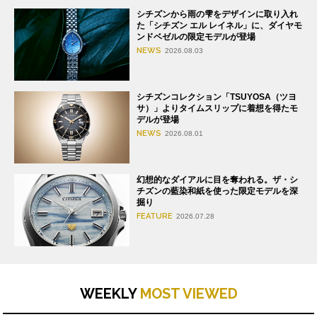
シチズンから雨の雫をデザインに取り入れ
た「シチズン エル レイネル」に、ダイヤモ
ンドベゼルの限定モデルが登場
NEWS
2026.08.03
シチズンコレクション「TSUYOSA（ツヨ
サ）」よりタイムスリップに着想を得たモ
デルが登場
NEWS
2026.08.01
幻想的なダイアルに目を奪われる。ザ・シ
チズンの藍染和紙を使った限定モデルを深
掘り
FEATURE
2026.07.28
WEEKLY
MOST VIEWED