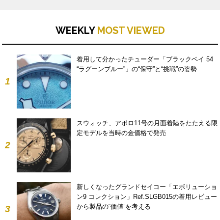
WEEKLY
MOST VIEWED
着用して分かったチューダー「ブラックベイ 54
“ラグーンブルー”」の“保守”と“挑戦”の姿勢
1
スウォッチ、アポロ11号の月面着陸をたたえる限
定モデルを当時の金価格で発売
2
新しくなったグランドセイコー「エボリューショ
ン9 コレクション」Ref.SLGB015の着用レビュー
から製品の“価値”を考える
3