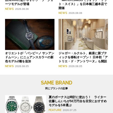
径32mmの使いやすいソーラークォ
「WATCH.SWISS（ウォッチ・ドッ
ーツモデルが登場
ト・スイス）」を日本橋三越本店で
開催
NEWS
2026.08.06
NEWS
2026.08.06
オリエントが「バンビーノ サンアン
ジャガー・ルクルト、銀座に新ブテ
ドムーン」にニュアンスカラーの新
ィックを移転オープン！ 日本初「ア
色モデル2種を追加
トリエ・ド・アントワーヌ」も開設
NEWS
NEWS
2026.08.05
2026.08.05
SAME BRAND
同じブランドの記事
夏のボーナスは時計に使おう！ ライター
佐藤しんいちが50万円台を目安におすすめ
モデルを5本選ぶ
FEATURE
2026.07.25