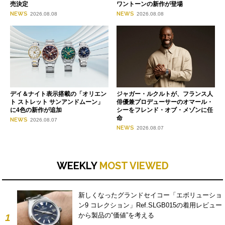
売決定
ワントーンの新作が登場
NEWS
NEWS
2026.08.08
2026.08.08
デイ＆ナイト表示搭載の「オリエン
ジャガー・ルクルトが、フランス人
ト ストレット サンアンドムーン」
俳優兼プロデューサーのオマール・
に4色の新作が追加
シーをフレンド・オブ・メゾンに任
命
NEWS
2026.08.07
NEWS
2026.08.07
WEEKLY
MOST VIEWED
新しくなったグランドセイコー「エボリューショ
ン9 コレクション」Ref.SLGB015の着用レビュー
から製品の“価値”を考える
1