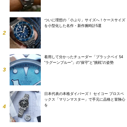
ついに理想の「小ぶり」サイズへ！ケースサイズ
を小型化した名作・新作腕時計5選
2
着用して分かったチューダー「ブラックベイ 54
“ラグーンブルー”」の“保守”と“挑戦”の姿勢
3
日本代表の本格ダイバーズ！ セイコー プロスペ
ックス「マリンマスター」で手元に品格と冒険心
を
4