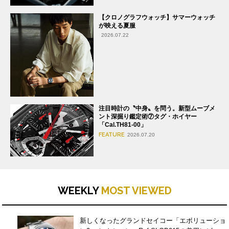
【クロノグラフウォッチ】サマーウォッチ
が映える夏服
2026.07.22
注目時計の〝中身〟を問う。新型ムーブメ
ント深掘り鑑定術⑦タグ・ホイヤー
「Cal.TH81-00」
FEATURE
2026.07.20
WEEKLY
MOST VIEWED
新しくなったグランドセイコー「エボリューショ