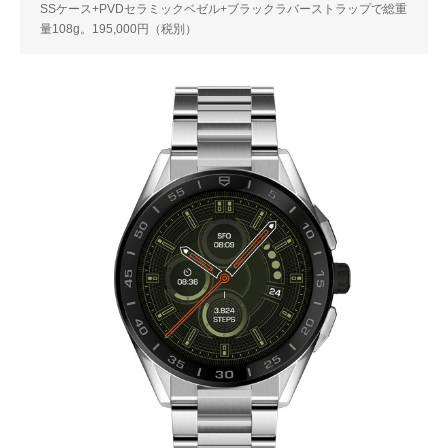
SSケース+PVDセラミックベゼル+ブラックラバーストラップで総重
量108g。195,000円（税別）