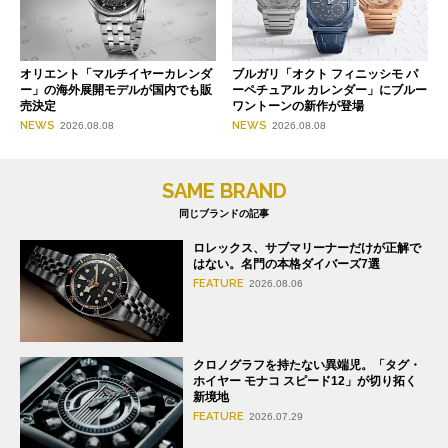
オリエント「マルチイヤーカレンダ
ブルガリ「オクト フィニッシモ パ
ー」の海外展開モデルが国内でも販
ーペチュアル カレンダー」にブルー
売決定
ワントーンの新作が登場
NEWS
NEWS
2026.08.08
2026.08.08
SAME BRAND
同じブランドの記事
ロレックス、サブマリーナーだけが正解で
はない。名門の本格ダイバーズ7選
FEATURE
2026.08.06
クロノグラフを持たない異端児。「タグ・
ホイヤー モナコ スピード12」が切り拓く
新境地
FEATURE
2026.07.29