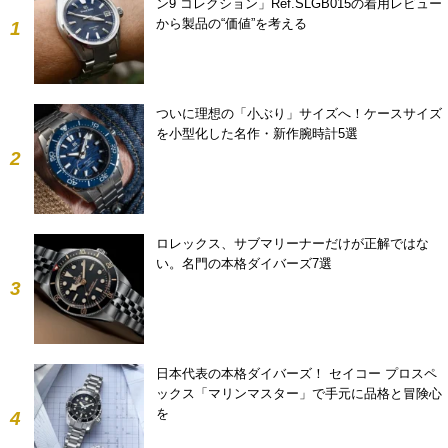
ン9 コレクション」Ref.SLGB015の着用レビュー
から製品の“価値”を考える
1
ついに理想の「小ぶり」サイズへ！ケースサイズ
を小型化した名作・新作腕時計5選
2
ロレックス、サブマリーナーだけが正解ではな
い。名門の本格ダイバーズ7選
3
日本代表の本格ダイバーズ！ セイコー プロスペ
ックス「マリンマスター」で手元に品格と冒険心
を
4