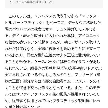
たモダニズム建築の建物であった。
このモデルは、ユンハンスの代表作である「マックス・
ビル オートマティック」をベースに、デッサウに移転した
際のバウハウスの校舎にオマージュを捧げたモデルであ
る。デイト表示と時分針に入れられた赤は、アイコニック
な校舎の赤いドアを想起させるが、単にデザインを取り入
れただけではなく、実際に視認性を高めることに役立って
いるあたり、同社が機能主義の考えを正統に受け継いでい
ることが分かる。ケースバックには校舎のイラストがあし
らわれている。縦書きの“BAUHAUS”の文字や赤いドアが忠
実に再現されているのはもちろんのこと、ファサード（建
物の正面）部分からは内部の自動巻きムーブメントをのぞ
くことができる凝った作りとなっている。また、このモデ
ルではサファイアクリスタル製の風防が採用されているた
め、従来多く採用されていたプラスティック製風防に比べ
て耐久性が高くなった。