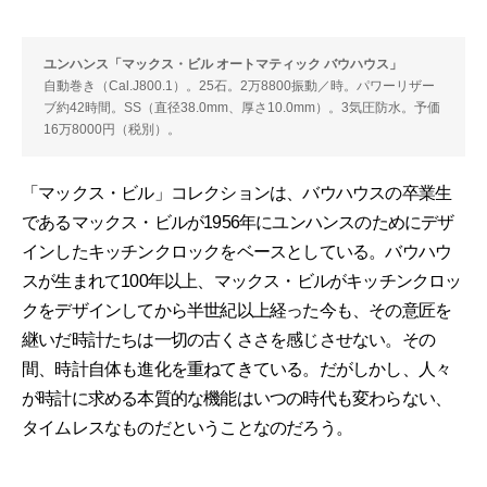
ユンハンス「マックス・ビル オートマティック バウハウス」
自動巻き（Cal.J800.1）。25石。2万8800振動／時。パワーリザー
ブ約42時間。SS（直径38.0mm、厚さ10.0mm）。3気圧防水。予価
16万8000円（税別）。
「マックス・ビル」コレクションは、バウハウスの卒業生
であるマックス・ビルが1956年にユンハンスのためにデザ
インしたキッチンクロックをベースとしている。バウハウ
スが生まれて100年以上、マックス・ビルがキッチンクロッ
クをデザインしてから半世紀以上経った今も、その意匠を
継いだ時計たちは一切の古くささを感じさせない。その
間、時計自体も進化を重ねてきている。だがしかし、人々
が時計に求める本質的な機能はいつの時代も変わらない、
タイムレスなものだということなのだろう。