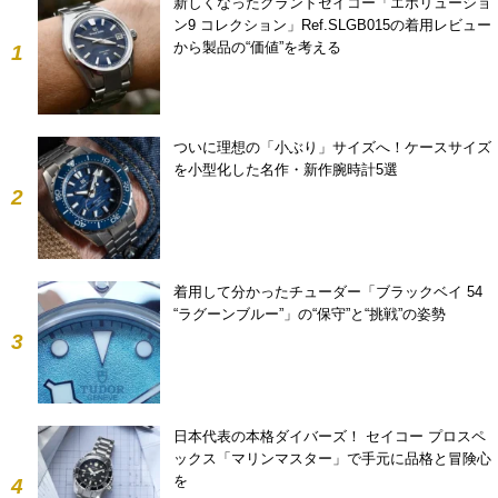
新しくなったグランドセイコー「エボリューショ
ン9 コレクション」Ref.SLGB015の着用レビュー
から製品の“価値”を考える
1
ついに理想の「小ぶり」サイズへ！ケースサイズ
を小型化した名作・新作腕時計5選
2
着用して分かったチューダー「ブラックベイ 54
“ラグーンブルー”」の“保守”と“挑戦”の姿勢
3
日本代表の本格ダイバーズ！ セイコー プロスペ
ックス「マリンマスター」で手元に品格と冒険心
を
4