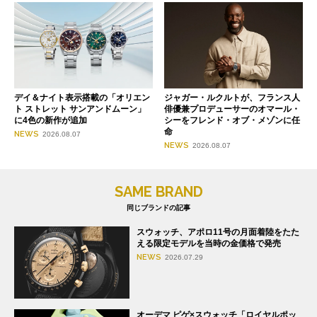
デイ＆ナイト表示搭載の「オリエン
ジャガー・ルクルトが、フランス人
ト ストレット サンアンドムーン」
俳優兼プロデューサーのオマール・
に4色の新作が追加
シーをフレンド・オブ・メゾンに任
命
NEWS
2026.08.07
NEWS
2026.08.07
SAME BRAND
同じブランドの記事
スウォッチ、アポロ11号の月面着陸をたた
える限定モデルを当時の金価格で発売
NEWS
2026.07.29
オーデマ ピゲ×スウォッチ「ロイヤルポッ