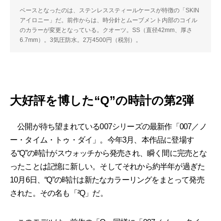
ベースとなったのは、ステンレススティールケースが特徴の「SKIN
アイロニー」だ。前作からは、時分針とムーブメント内部のコイル
のカラーが変更となっている。クオーツ。SS（直径42mm、厚さ
6.7mm）。3気圧防水。2万4500円（税別）。
大好評を博した“Q”の時計の第2弾
公開が待ち望まれている007シリーズの最新作「007／ノ
ー・タイム・トゥ・ダイ」。今年3月、本作品に登場す
る“Q”の時計がスウォッチから発売され、瞬く間に完売とな
ったことは記憶に新しい。そしてそれから約半年が過ぎた
10月6日、“Q”の時計は新たなカラーリングをまとって発売
された。その名も「²Q」だ。