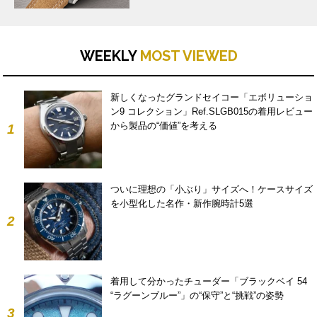
WEEKLY
MOST VIEWED
新しくなったグランドセイコー「エボリューショ
ン9 コレクション」Ref.SLGB015の着用レビュー
から製品の“価値”を考える
1
ついに理想の「小ぶり」サイズへ！ケースサイズ
を小型化した名作・新作腕時計5選
2
着用して分かったチューダー「ブラックベイ 54
“ラグーンブルー”」の“保守”と“挑戦”の姿勢
3