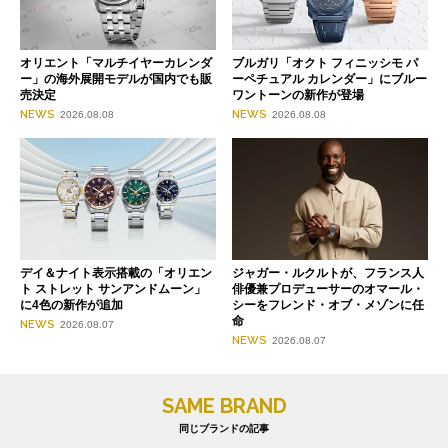
オリエント「マルチイヤーカレンダ
ブルガリ「オクト フィニッシモ パ
ー」の海外展開モデルが国内でも販
ーペチュアル カレンダー」にブルー
売決定
ワントーンの新作が登場
NEWS
NEWS
2026.08.08
2026.08.08
デイ＆ナイト表示搭載の「オリエン
ジャガー・ルクルトが、フランス人
ト ストレット サンアンドムーン」
俳優兼プロデューサーのオマール・
に4色の新作が追加
シーをフレンド・オブ・メゾンに任
命
NEWS
2026.08.07
NEWS
2026.08.07
SAME BRAND
同じブランドの記事