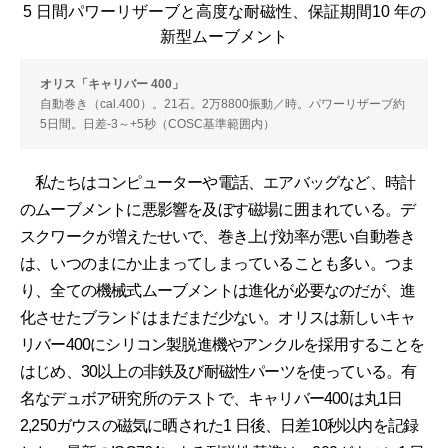
5 日間パワーリザーブと高度な耐磁性、保証期間10 年の
新型ムーブメント
オリス「キャリバー 400」
自動巻き（cal.400）。21石。2万8800振動／時。パワーリザーブ約
5日間。日差-3～+5秒（COSC基準範囲内）
私たちはコンピューターや電話、エアバッグなど、時計
のムーブメントに悪影響を及ぼす磁場に囲まれている。デ
スクワークが増えたせいで、巻き上げ効率が悪い自動巻き
は、いつのまにか止まってしまっていることも多い。つま
り、全ての機械式ムーブメントは進化が必要なのだが、進
化させたブランドはまだまだ少ない。オリスは新しいキャ
リバー400にシリコン製脱進機やアンクルを採用することを
はじめ、30以上の非鉄及び耐磁性パーツを使っている。有
名なデュボア研究所のテストで、キャリバー400は丸1日
2,250ガウスの磁気に晒された1 日後、日差10秒以内を記録