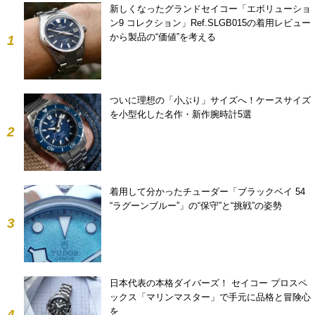
新しくなったグランドセイコー「エボリューショ
ン9 コレクション」Ref.SLGB015の着用レビュー
から製品の“価値”を考える
1
ついに理想の「小ぶり」サイズへ！ケースサイズ
を小型化した名作・新作腕時計5選
2
着用して分かったチューダー「ブラックベイ 54
“ラグーンブルー”」の“保守”と“挑戦”の姿勢
3
日本代表の本格ダイバーズ！ セイコー プロスペ
ックス「マリンマスター」で手元に品格と冒険心
を
4