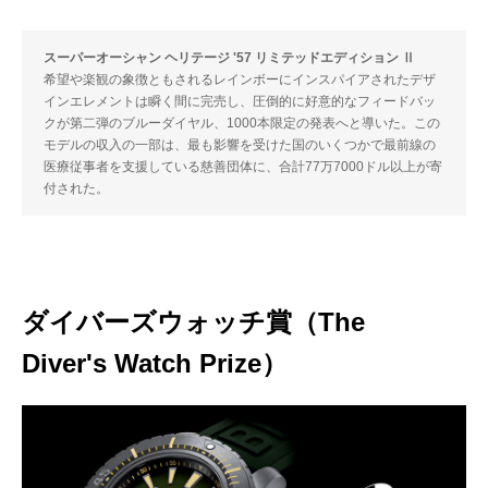
スーパーオーシャン ヘリテージ '57 リミテッドエディション Ⅱ
希望や楽観の象徴ともされるレインボーにインスパイアされたデザ
インエレメントは瞬く間に完売し、圧倒的に好意的なフィードバッ
クが第二弾のブルーダイヤル、1000本限定の発表へと導いた。この
モデルの収入の一部は、最も影響を受けた国のいくつかで最前線の
医療従事者を支援している慈善団体に、合計77万7000ドル以上が寄
付された。
ダイバーズウォッチ賞（The
Diver's Watch Prize）