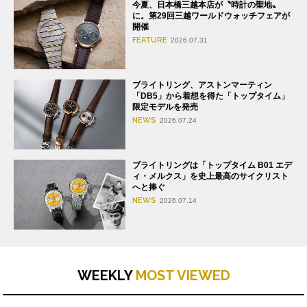
今夏、日本橋三越本店が〝時計の聖地〟
に。第29回三越ワールドウォッチフェアが
開催
FEATURE
2026.07.31
ブライトリング、アストンマーティン
「DB5」から着想を得た「トップタイム」
限定モデルを発売
NEWS
2026.07.24
ブライトリングは「トップタイム B01 エデ
ィ・メルクス」を史上最高のサイクリスト
へと捧ぐ
NEWS
2026.07.14
WEEKLY
MOST VIEWED