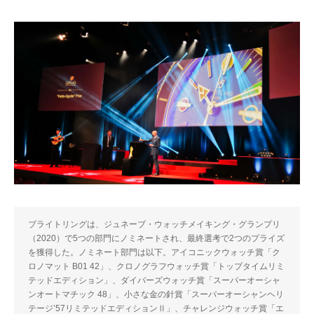
ブライトリングは、ジュネーブ・ウォッチメイキング・グランプリ
（2020）で5つの部門にノミネートされ、最終選考で2つのプライズ
を獲得した。ノミネート部門は以下。アイコニックウォッチ賞「ク
ロノマット B01 42」、クロノグラフウォッチ賞「トップタイムリミ
テッドエディション」、ダイバーズウォッチ賞「スーパーオーシャ
ンオートマチック 48」、小さな金の針賞「スーパーオーシャンヘリ
テージ’57リミテッドエディションⅡ」、チャレンジウォッチ賞「エ