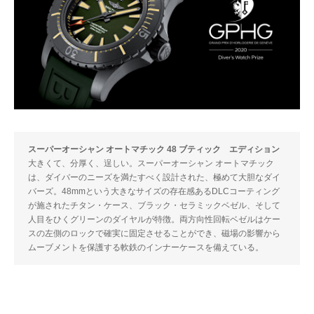
スーパーオーシャン オートマチック 48 ブティック エディション
大きくて、分厚く、逞しい。スーパーオーシャン オートマチック
は、ダイバーのニーズを満たすべく設計された、極めて大胆なダイ
バーズ。48mmという大きなサイズの存在感あるDLCコーティング
が施されたチタン・ケース、ブラック・セラミックベゼル、そして
人目をひくグリーンのダイヤルが特徴。両方向性回転ベゼルはケー
スの左側のロックで確実に固定させることができ、磁場の影響から
ムーブメントを保護する軟鉄のインナーケースを備えている。