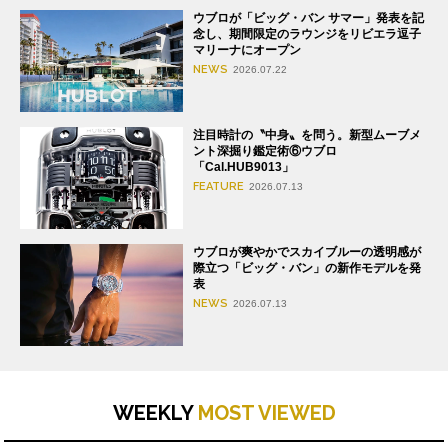
ウブロが「ビッグ・バン サマー」発表を記
念し、期間限定のラウンジをリビエラ逗子
マリーナにオープン
NEWS
2026.07.22
注目時計の〝中身〟を問う。新型ムーブメ
ント深掘り鑑定術⑥ウブロ
「Cal.HUB9013」
FEATURE
2026.07.13
ウブロが爽やかでスカイブルーの透明感が
際立つ「ビッグ・バン」の新作モデルを発
表
NEWS
2026.07.13
WEEKLY
MOST VIEWED