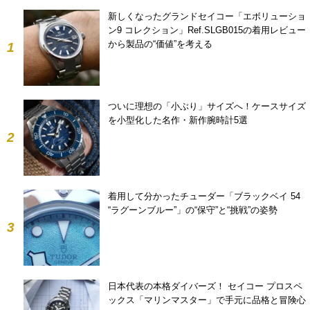
新しくなったグランドセイコー「エボリューショ
ン9 コレクション」Ref.SLGB015の着用レビュー
から製品の“価値”を考える
1
ついに理想の「小ぶり」サイズへ！ケースサイズ
を小型化した名作・新作腕時計5選
2
着用して分かったチューダー「ブラックベイ 54
“ラグーンブルー”」の“保守”と“挑戦”の姿勢
3
日本代表の本格ダイバーズ！ セイコー プロスペ
ックス「マリンマスター」で手元に品格と冒険心