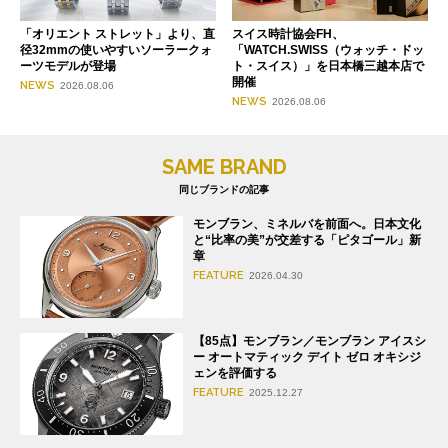
「オリエント ストレット」より、直
スイス時計協会FH、
径32mmの使いやすいソーラークォ
「WATCH.SWISS（ウォッチ・ドッ
ーツモデルが登場
ト・スイス）」を日本橋三越本店で
開催
NEWS
2026.08.06
NEWS
2026.08.06
SAME BRAND
同じブランドの記事
モンブラン、ミネルバを前面へ。日本文化
と“比率の美”が交差する「ピタゴール」新
章
FEATURE
2026.04.30
【85点】モンブラン／モンブラン アイスシ
ー オートマティック デイト ゼロ オキシジ
ェンを評価する
FEATURE
2025.12.27