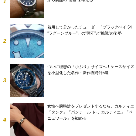
1
着用して分かったチューダー「ブラックベイ 54
“ラグーンブルー”」の“保守”と“挑戦”の姿勢
2
ついに理想の「小ぶり」サイズへ！ケースサイズ
を小型化した名作・新作腕時計5選
3
女性へ腕時計をプレゼントするなら。カルティエ
「タンク」「パンテール ドゥ カルティエ」「ベ
ニュワール」を勧める
4