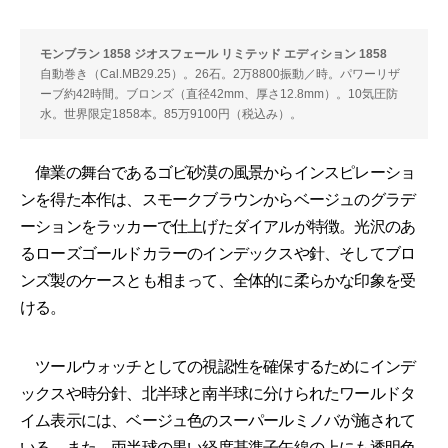
モンブラン 1858 ジオスフェール リミテッド エディション 1858
自動巻き（Cal.MB29.25）。26石。2万8800振動／時。パワーリザ
ーブ約42時間。ブロンズ（直径42mm、厚さ12.8mm）。10気圧防
水。世界限定1858本。85万9100円（税込み）。
偉業の舞台であるゴビ砂漠の風景からインスピレーショ
ンを得た本作は、スモークブラウンからベージュのグラデ
ーションをラッカーで仕上げたダイアルが特徴。光沢のあ
るローズゴールドカラーのインデックスや針、そしてブロ
ンズ製のケースとも相まって、全体的に柔らかな印象を受
ける。
ツールウォッチとしての視認性を確保するためにインデ
ックスや時分針、北半球と南半球に分けられたワールドタ
イム表示には、ベージュ色のスーパールミノバが施されて
いる。また、両半球の黒い経度基準子午線の上にも透明色