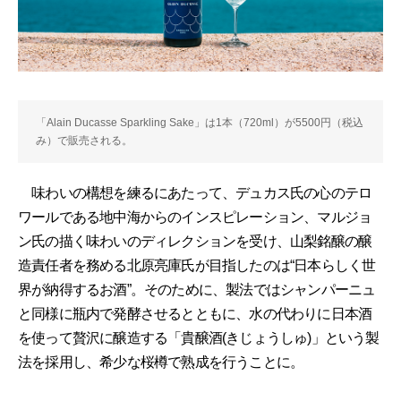
「Alain Ducasse Sparkling Sake」は1本（720ml）が5500円（税込
み）で販売される。
味わいの構想を練るにあたって、デュカス氏の心のテロ
ワールである地中海からのインスピレーション、マルジョ
ン氏の描く味わいのディレクションを受け、山梨銘醸の醸
造責任者を務める北原亮庫氏が目指したのは“日本らしく世
界が納得するお酒”。そのために、製法ではシャンパーニュ
と同様に瓶内で発酵させるとともに、水の代わりに日本酒
を使って贅沢に醸造する「貴醸酒(きじょうしゅ)」という製
法を採用し、希少な桜樽で熟成を行うことに。