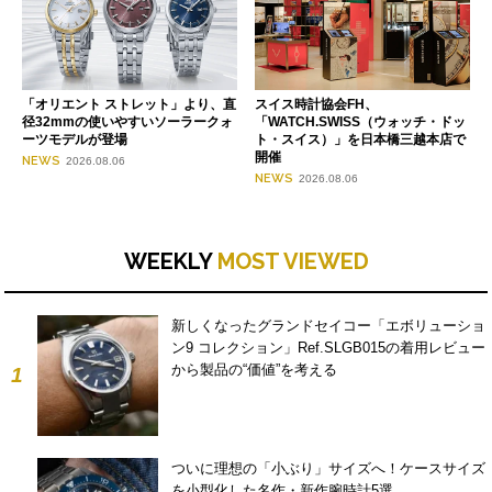
「オリエント ストレット」より、直
スイス時計協会FH、
径32mmの使いやすいソーラークォ
「WATCH.SWISS（ウォッチ・ドッ
ーツモデルが登場
ト・スイス）」を日本橋三越本店で
開催
NEWS
2026.08.06
NEWS
2026.08.06
WEEKLY
MOST VIEWED
新しくなったグランドセイコー「エボリューショ
ン9 コレクション」Ref.SLGB015の着用レビュー
から製品の“価値”を考える
1
ついに理想の「小ぶり」サイズへ！ケースサイズ
を小型化した名作・新作腕時計5選