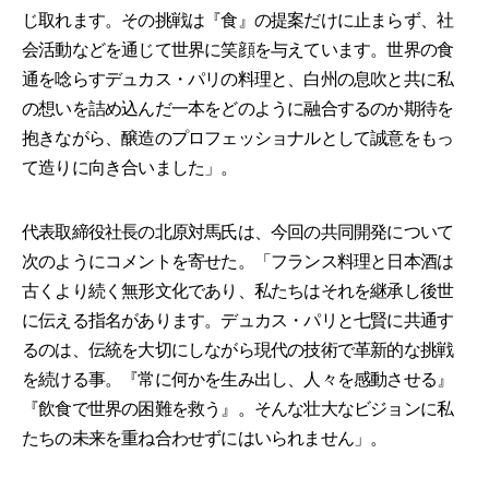
じ取れます。その挑戦は『食』の提案だけに止まらず、社
会活動などを通じて世界に笑顔を与えています。世界の食
通を唸らすデュカス・パリの料理と、白州の息吹と共に私
の想いを詰め込んだ一本をどのように融合するのか期待を
抱きながら、醸造のプロフェッショナルとして誠意をもっ
て造りに向き合いました」。
代表取締役社長の北原対馬氏は、今回の共同開発について
次のようにコメントを寄せた。「フランス料理と日本酒は
古くより続く無形文化であり、私たちはそれを継承し後世
に伝える指名があります。デュカス・パリと七賢に共通す
るのは、伝統を大切にしながら現代の技術で革新的な挑戦
を続ける事。『常に何かを生み出し、人々を感動させる』
『飲食で世界の困難を救う』。そんな壮大なビジョンに私
たちの未来を重ね合わせずにはいられません」。