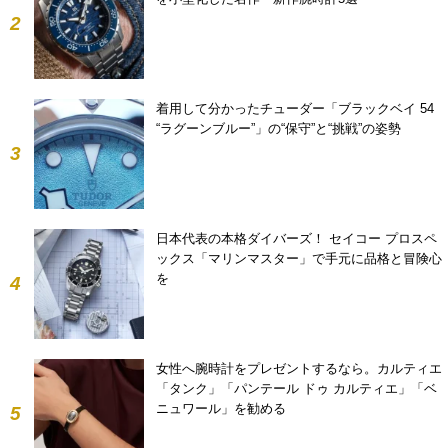
2
着用して分かったチューダー「ブラックベイ 54
“ラグーンブルー”」の“保守”と“挑戦”の姿勢
3
日本代表の本格ダイバーズ！ セイコー プロスペ
ックス「マリンマスター」で手元に品格と冒険心
を
4
女性へ腕時計をプレゼントするなら。カルティエ
「タンク」「パンテール ドゥ カルティエ」「ベ
ニュワール」を勧める
5