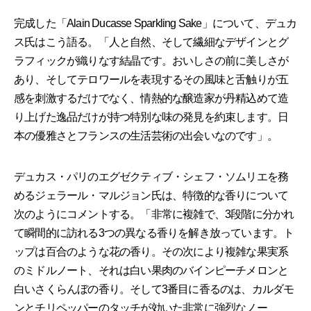
完成した「Alain Ducasse Sparkling Sake」について、デュカ
ス氏はこう語る。「人と自然、そして繊細なデザインとグ
ラフィックが織りなす結晶です。おいしさの前に美しさが
あり、そしてテロワールを表現するその風味と舌触りが五
感を刺激するだけでなく、情熱的な醸造家が丹精込めて造
り上げた逸品だけが持つ特別な味の発見を約束します。日
本の優雅さとフランスの生活芸術の出会いなのです」。
デュカス・パリのエグゼクティブ・シェフ・ソムリエを務
めるジェラール・マルジョン氏は、特徴的な香りについて
次のようにコメントする。「非常に複雑で、3段階に分かれ
て瞬間的に訪れる3つの異なる香りを解き放っています。ト
ップは百合のような花の香り。その次により複雑な果実系
のミドルノート、それは白い果肉のバインピーチメロンと
白いさくらんぼの香り。そして3番目に香るのは、カルダモ
ンとチリペッパーのタッチが効いた非常に強烈なノー