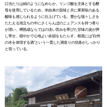
口当たりは絹のようになめらか。リンゴ酸を主体とする酵
母を使用しているため、米由来の旨味と共に果実味のある
酸味も感じられるように仕上げている。豊かな瑞々しさを
たたえる泡立ちの中にさくらんぼのニュアンスを持つ香り
が漂い、樽熟成ならではの淡い苦みを帯びた甘味の波が押
し寄せ、穏やかで心地よい余韻をもたらす。根底には“白州
の水を体現する酒”という一貫した酒造りの信条がしっかり
と宿っている。