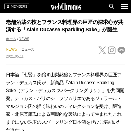
MEMBERS
老舗酒蔵の技とフランス料理界の巨匠の探求心が共
演する「Alain Ducasse Sparkling Sake」が誕生
ホーム
NEWS
NEWS
ニュース
2021.05.11
日本酒「七賢」を醸す山梨銘醸とフランス料理界の巨匠ア
ラン・デュカス氏が、新商品「Alain Ducasse Sparkling
Sake（アラン・デュカス スパークリング サケ）」を共同開
発。デュカス・パリのシェフソムリエであるジェラール・
マルジョン氏の描く味わいのディレクションを受け、醸造
家・北原亮庫氏による画期的な製法によって生まれたこれ
までにない珠玉のスパークリング日本酒をぜひご堪能いた
だきたい。