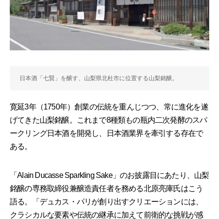
日本酒「七賢」を醸す、山梨県北杜市に位置する山梨銘醸。
寛延3年（1750年）創業の伝統を重んじつつ、常に進化を遂
げてきた山梨銘醸。これまで8種類もの瓶内二次発酵のスパ
ークリング日本酒を開発し、日本酒業界を牽引する存在で
ある。
「Alain Ducasse Sparkling Sake」のお披露目にあたり、山梨
銘醸の専務取締役兼醸造責任者を務める北原亮庫氏はこう
語る。「デュカス・パリが創り出すクリエーションには、
クラシカルな要素や伝統の継承に加えて前衛的な挑戦が感