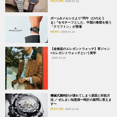
FEATURE
2026.07.31
ボーム&メルシエより“丙午（ひのえう
ま）”をモチーフとした、中国の春節を祝う
「クリフトン」が登場
NEWS
2026.01.14
【金無垢のエレガントウォッチ】革ジャン
×エレガントウォッチという美学
2025.12.18
機械式腕時計が遅れてしまう原因と対処方
法 ／ ぜんまい知恵袋〜時計の疑問に答えま
す〜
FEATURE
2025.11.30