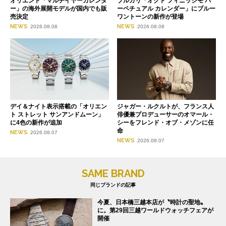
オリエント「マルチイヤーカレンダ
ブルガリ「オクト フィニッシモ パ
ー」の海外展開モデルが国内でも販
ーペチュアル カレンダー」にブルー
売決定
ワントーンの新作が登場
NEWS
NEWS
2026.08.08
2026.08.08
デイ＆ナイト表示搭載の「オリエン
ジャガー・ルクルトが、フランス人
ト ストレット サンアンドムーン」
俳優兼プロデューサーのオマール・
に4色の新作が追加
シーをフレンド・オブ・メゾンに任
命
NEWS
2026.08.07
NEWS
2026.08.07
SAME BRAND
同じブランドの記事
今夏、日本橋三越本店が〝時計の聖地〟
に。第29回三越ワールドウォッチフェアが
開催