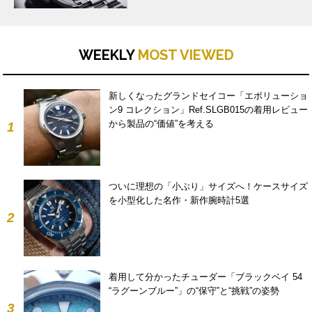
WEEKLY
MOST VIEWED
新しくなったグランドセイコー「エボリューショ
ン9 コレクション」Ref.SLGB015の着用レビュー
から製品の“価値”を考える
1
ついに理想の「小ぶり」サイズへ！ケースサイズ
を小型化した名作・新作腕時計5選
2
着用して分かったチューダー「ブラックベイ 54
“ラグーンブルー”」の“保守”と“挑戦”の姿勢
3