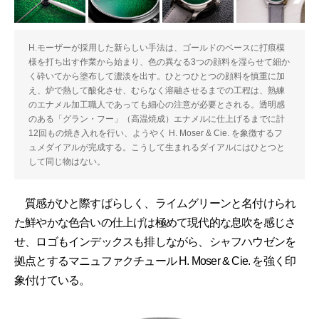
H.モーザーが採用した新らしい手法は、ゴールドのベースに打痕模
様を打ち出す作業から始まり、色の異なる3つの顔料を湿らせて細か
く砕いてから塗布して濃淡を出す。ひとつひとつの顔料を慎重に加
え、炉で熱して酸化させ、むらなく溶融させるまでの工程は、熟練
のエナメル加工職人であっても細心の注意が必要とされる。透明感
のある「グラン・フー」（高温焼成）エナメルに仕上げるまでに計
12回もの焼き入れを行い、ようやく H. Moser & Cie. を象徴するフ
ュメダイアルが完成する。こうして生まれるダイアルにはひとつと
して同じ物はない。
質感がひと際すばらしく、ライムグリーンと名付けられ
た鮮やかな色合いの仕上げは極めて現代的な息吹を感じさ
せ、ロゴもインデックスも排しながら、シャフハウゼンを
拠点とするマニュファクチュール H. Moser & Cie. を強く印
象付けている。