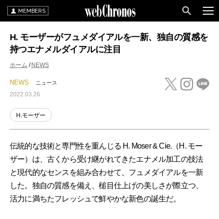
MEMBERS
H. モーザーがフュメダイアルを一新、独自の質感を
持つエナメルダイアルに注目
ホーム
NEWS
NEWS
ニュース
2022.03.26
H.モーザー
伝統的な技術と専門性を重んじる H. Moser & Cie.（H. モー
ザー）は、古くから受け継がれてきたエナメル加工の技法
と現代的なセンスを組み合わせて、フュメダイアルを一新
した。独自の質感を備え、槌目仕上げの美しさが際立つ、
活力に満ちたフレッシュで鮮やかな新色の誕生だ。