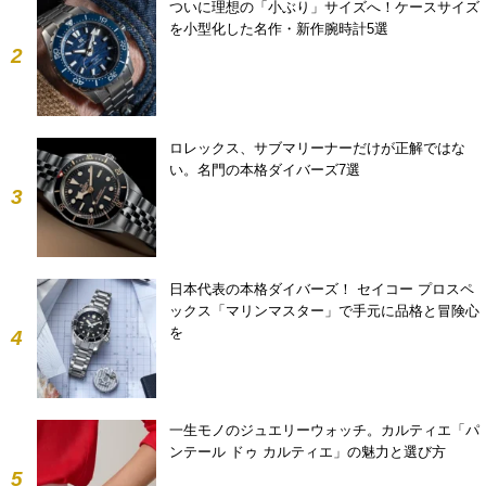
ついに理想の「小ぶり」サイズへ！ケースサイズ
を小型化した名作・新作腕時計5選
2
ロレックス、サブマリーナーだけが正解ではな
い。名門の本格ダイバーズ7選
3
日本代表の本格ダイバーズ！ セイコー プロスペ
ックス「マリンマスター」で手元に品格と冒険心
を
4
一生モノのジュエリーウォッチ。カルティエ「パ
ンテール ドゥ カルティエ」の魅力と選び方
5