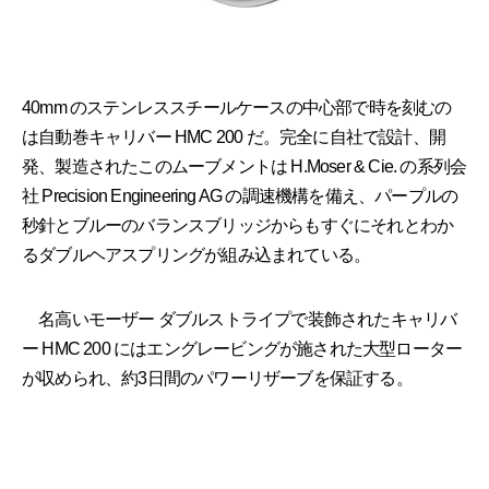
40mm のステンレススチールケースの中心部で時を刻むの
は自動巻キャリバー HMC 200 だ。完全に自社で設計、開
発、製造されたこのムーブメントは H.Moser & Cie. の系列会
社 Precision Engineering AG の調速機構を備え、パープルの
秒針とブルーのバランスブリッジからもすぐにそれとわか
るダブルヘアスプリングが組み込まれている。
名高いモーザー ダブルストライプで装飾されたキャリバ
ー HMC 200 にはエングレービングが施された大型ローター
が収められ、約3日間のパワーリザーブを保証する。