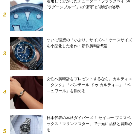
着用して分かったチューダー「ブラックベイ 54
“ラグーンブルー”」の“保守”と“挑戦”の姿勢
2
ついに理想の「小ぶり」サイズへ！ケースサイズ
を小型化した名作・新作腕時計5選
3
女性へ腕時計をプレゼントするなら。カルティエ
「タンク」「パンテール ドゥ カルティエ」「ベ
ニュワール」を勧める
4
日本代表の本格ダイバーズ！ セイコー プロスペ
ックス「マリンマスター」で手元に品格と冒険心
を
5