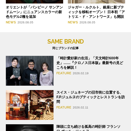
オリエントが「バンビーノ サンアン
ジャガー・ルクルト、銀座に新ブテ
ドムーン」にニュアンスカラーの新
ィックを移転オープン！ 日本初「ア
色モデル2種を追加
トリエ・ド・アントワーヌ」も開設
NEWS
NEWS
2026.08.05
2026.08.05
SAME BRAND
同じブランドの記事
「時計愛好家の生活」「天文時計600年
史」……『クロノス日本版』最新号の見ど
ころを解説！
FEATURE
2026.02.19
スイス・ジュネーブの旧市街に位置する、
F.P.ジュルヌのブティックとレストランを訪
問
FEATURE
2026.02.11
陣頭に立ち続ける孤高の時計師 フランソ