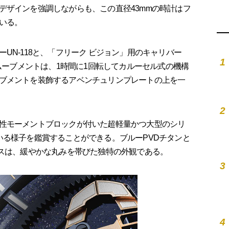
デザインを強調しながらも、この直径43mmの時計はフ
いる。
N-118と、「フリーク ビジョン」用のキャリバー
1
のムーブメントは、1時間に1回転してカルーセル式の機構
ブメントを装飾するアベンチュリンプレートの上を一
2
性モーメントブロックが付いた超軽量かつ大型のシリ
いる様子を鑑賞することができる。ブルーPVDチタンと
ースは、緩やかな丸みを帯びた独特の外観である。
3
4