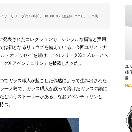
」
時。パワーリザーブ約72時間。Ti×18KRG（直径43mm）。50m防
年に発表されたコレクションで、シンプルな構造と実用
では初となるリュウズを備えている。今回ユリス・ナ
カル・オデッセイ”を続け、このフリークXにブルーアベ
ークX アベンチュリン」を披露したのだ。
ユ
径
目
つてガラス職人が起こした偶然によって生み出された
NE
ムラーノ島で、ガラス職人が誤って溶けたガラスの鍋に
たというストーリーがある。なおアベンチュリンと
持つ。