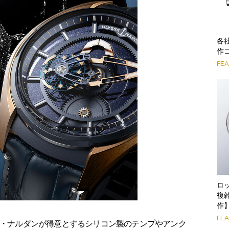
各
作
FE
ロ
複
作
FE
ス・ナルダンが得意とするシリコン製のテンプやアンク