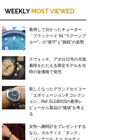
WEEKLY
MOST VIEWED
着用して分かったチューダー
「ブラックベイ 54 “ラグーンブ
ルー”」の“保守”と“挑戦”の姿勢
スウォッチ、アポロ11号の月面
着陸をたたえる限定モデルを当
時の金価格で発売
新しくなったグランドセイコー
「エボリューション9 コレクシ
ョン」Ref.SLGB015の着用レ
ビューから製品の“価値”を考え
る
女性へ腕時計をプレゼントする
なら。カルティエ「タンク」
「パンテール ドゥ カルティ