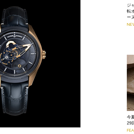
ジ
転
ー
NE
今
2
FE