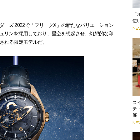
「
使
ーズ 2022で「フリークX」の新たなバリエーション
NE
ュリンを採用しており、星空を想起させ、幻想的な印
作される限定モデルだ。
スイ
チ
催
NE