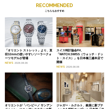
RECOMMENDED
こちらもおすすめ
「オリエント ストレット」より、直
スイス時計協会FH、
径32mmの使いやすいソーラークォ
「WATCH.SWISS（ウォッチ・ドッ
ーツモデルが登場
ト・スイス）」を日本橋三越本店で
開催
NEWS
2026.08.06
NEWS
2026.08.06
オリエントが「バンビーノ サンアン
ジャガー・ルクルト、銀座に新ブテ