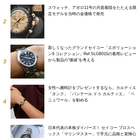
スウォッチ、アポロ11号の月面着陸をたたえる限
定モデルを当時の金価格で発売
2
新しくなったグランドセイコー「エボリューショ
ン9 コレクション」Ref.SLGB015の着用レビュー
から製品の“価値”を考える
3
女性へ腕時計をプレゼントするなら。カルティエ
「タンク」「パンテール ドゥ カルティエ」「ベ
ニュワール」を勧める
4
日本代表の本格ダイバーズ！ セイコー プロスペ
ックス「マリンマスター」で手元に品格と冒険心