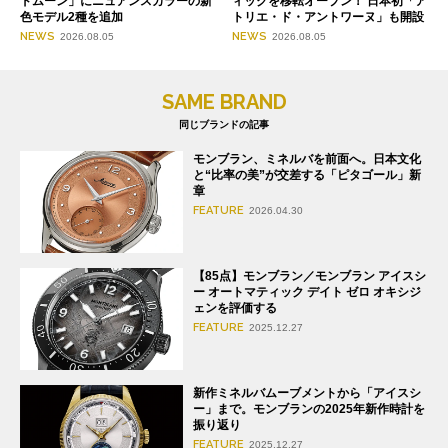
ドムーン」にニュアンスカラーの新
ィックを移転オープン！ 日本初「ア
色モデル2種を追加
トリエ・ド・アントワーヌ」も開設
NEWS
NEWS
2026.08.05
2026.08.05
SAME BRAND
同じブランドの記事
モンブラン、ミネルバを前面へ。日本文化
と“比率の美”が交差する「ピタゴール」新
章
FEATURE
2026.04.30
【85点】モンブラン／モンブラン アイスシ
ー オートマティック デイト ゼロ オキシジ
ェンを評価する
FEATURE
2025.12.27
新作ミネルバムーブメントから「アイスシ
ー」まで。モンブランの2025年新作時計を
振り返り
FEATURE
2025.12.27