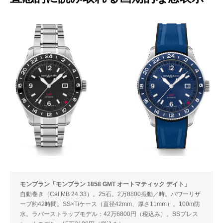
モンブラン「モンブラン 1858 GMT オートマティック デイト」
自動巻き（Cal.MB 24.33）。25石。2万8800振動／時。パワーリザ
ーブ約42時間。SS×Tiケース（直径42mm、厚さ11mm）。100m防
水。ラバーストラップモデル：42万6800円（税込み）。SSブレス