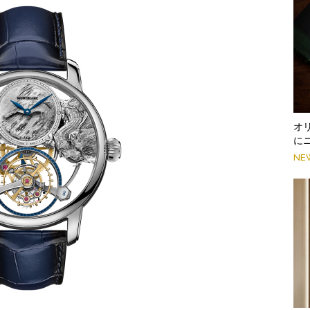
オ
に
NE