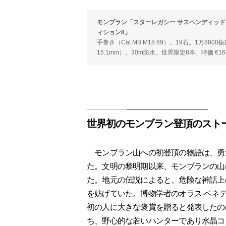
モンブラン「スターレガシー サスペンディッド
ィション8」
手巻き（Cal.MB M18.69）。19石。1万88
15.1mm）。30m防水。世界限定8本。時価 €16
世界初のモンブラン登頂のスト
モンブラン山への初登頂の物語は、勇
た。文明の黎明期以来、モンブランの山
た。地元の伝説によると、危険な神話上の
を妨げていた。博物学者のオラス-ベネ
初の人に大きな褒賞を贈ると発表したの
ち、野心的な若いハンターであり水晶コ