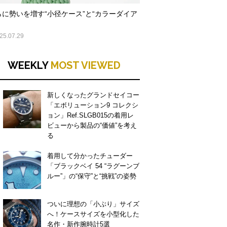
らに勢いを増す“小径ケース”と“カラーダイア
25.07.29
WEEKLY
MOST VIEWED
新しくなったグランドセイコー
「エボリューション9 コレクシ
ョン」Ref.SLGB015の着用レ
ビューから製品の“価値”を考え
る
着用して分かったチューダー
「ブラックベイ 54 “ラグーンブ
ルー”」の“保守”と“挑戦”の姿勢
ついに理想の「小ぶり」サイズ
へ！ケースサイズを小型化した
名作・新作腕時計5選