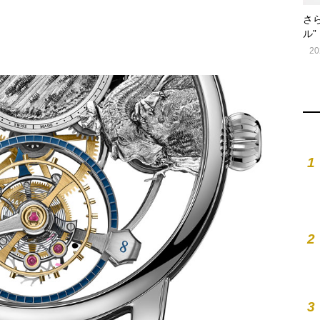
さ
ル”
20
1
2
3