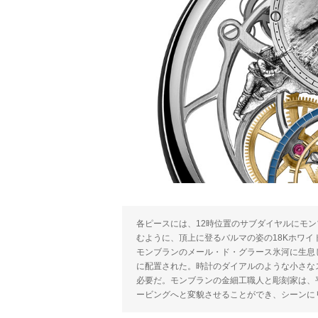
各ピースには、12時位置のサブダイヤルにモ
むように、頂上に登るバルマの姿の18Kホワ
モンブランのメール・ド・グラース氷河に生息
に配置された。時計のダイアルのような小さな
必要だ。モンブランの金細工職人と彫刻家は、
ービングへと変貌させることができ、シーンに