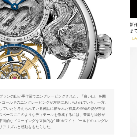
新
ま
FE
ンブランの山が手作業でエングレービングされた。「白い山」を囲
イトゴールドのエングレービングが左側にあしらわれている。一方、
していたと考えられている神話に描かれた有翼の怪物の姿が右側
スペースにこのようなディテールを作成するには、豊富な経験が
平面的なドローイングを立体的な18Kホワイトゴールドのエングレ
リアリズムと感動をもたらした。