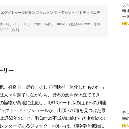
ジ
転
 エグゾトゥールビヨン スケルトン ジ・アセント リミテッドエデ
ー
NE
00振動／時。パワーリザーブ約50時間。18KWG（直径44.8mm、厚さ
8,000（税別）。
ーリー
気、好奇心、野心、そして行動が一体化したものだっ
は人々を魅了しながらも、畏怖の念をかき立ててき
怪物が高地に生息し、4,810メートルの山頂への到達
ディクト・ド・ソシュールが、山頂への道を見つけた最
モ
は1760年のこと。数知れぬ不成功に終わった挑戦のの
率
FE
レクターであるジャック・バルマは、植物学と鉱物に