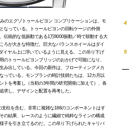
済みのエグゾトゥールビヨン コンプリケーションは、モ
4
となっている。トゥールビヨンの回転ケージの外側
伝統的な低振動である1万8000振動／時で鼓動する大
ころが大きな特徴だ。巨大なバランスホイールはダイ
5
、ダイヤル上に浮いているように見える。この吊り下げ
用のトゥールビヨンブリッジのおかげで可能になり、
生み出している。今回の新作は、フローティングメカ
なっている。モンブランの時計技師たちは、12カ月以
ントを考案し（当初の3年間の研究開発に加えて）、各
追求し、デザインと配置を再考した。
支柱を含む、非常に複雑な188のコンポーネントはす
その結果、レースのように繊細で純粋なラインの構成
様子を引き立てるのだ。この吊り下げられたキャリバ