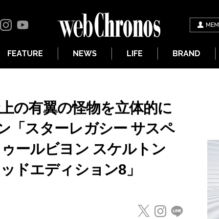
MEM
FEATURE
NEWS
LIFE
BRAND
神話上の有翼の怪物を立体的に
ン「スターレガシー サスペ
トゥールビヨン スケルトン
テッドエディション8」