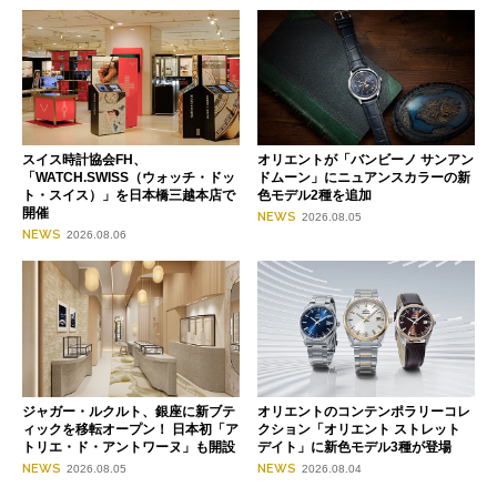
スイス時計協会FH、
オリエントが「バンビーノ サンアン
「WATCH.SWISS（ウォッチ・ドッ
ドムーン」にニュアンスカラーの新
ト・スイス）」を日本橋三越本店で
色モデル2種を追加
開催
NEWS
2026.08.05
NEWS
2026.08.06
ジャガー・ルクルト、銀座に新ブテ
オリエントのコンテンポラリーコレ
ィックを移転オープン！ 日本初「ア
クション「オリエント ストレット
トリエ・ド・アントワーヌ」も開設
デイト」に新色モデル3種が登場
NEWS
NEWS
2026.08.05
2026.08.04