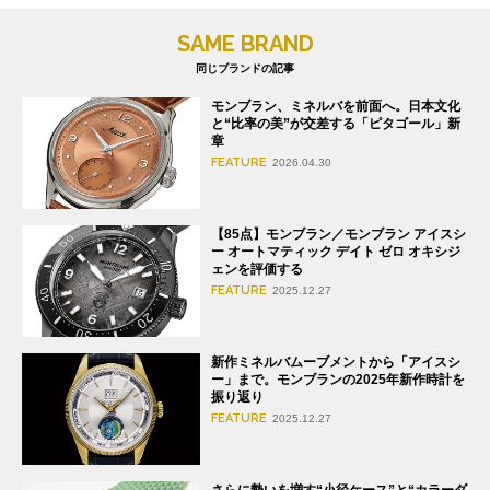
SAME BRAND
同じブランドの記事
モンブラン、ミネルバを前面へ。日本文化
と“比率の美”が交差する「ピタゴール」新
章
FEATURE
2026.04.30
【85点】モンブラン／モンブラン アイスシ
ー オートマティック デイト ゼロ オキシジ
ェンを評価する
FEATURE
2025.12.27
新作ミネルバムーブメントから「アイスシ
ー」まで。モンブランの2025年新作時計を
振り返り
FEATURE
2025.12.27
さらに勢いを増す“小径ケース”と“カラーダ