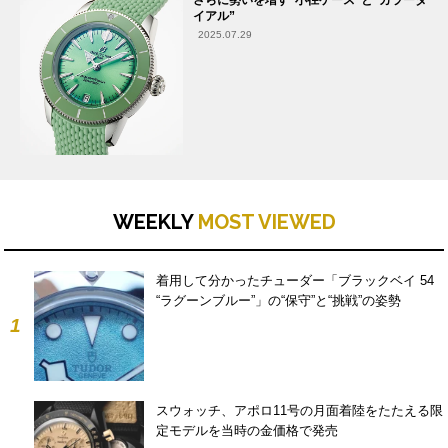
イアル”
2025.07.29
WEEKLY
MOST VIEWED
着用して分かったチューダー「ブラックベイ 54
“ラグーンブルー”」の“保守”と“挑戦”の姿勢
1
スウォッチ、アポロ11号の月面着陸をたたえる限
定モデルを当時の金価格で発売