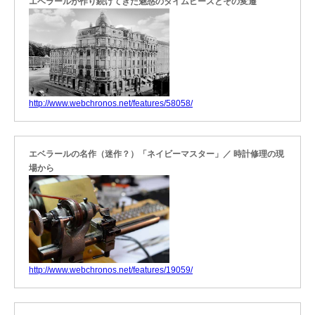
エベラールが作り続けてきた魅惑のタイムピースとその変遷
http://www.webchronos.net/features/58058/
エベラールの名作（迷作？）「ネイビーマスター」／ 時計修理の現
場から
http://www.webchronos.net/features/19059/