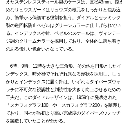
えたステンレススティール製のケースは、直径43mm。控え
めなリュウズガードはリュウズの根元をしっかりと包み込
み、衝撃から保護する役割を担う。ダイアルとセラミック
製の逆回転防止ベゼルはグリーンカラーに仕上げられてい
る。インデックスや針、ベゼルのスケールは、ヴィンテー
ジ調のクリームカラーを採用しており、全体的に落ち着き
のある優しい色合いとなっている。
6時、9時、12時を大きな三角形、その他を円形としたイ
ンデックス、時分秒でそれぞれ異なる形状を採用し、しっ
かりとインデックスに届く針は、いずれもダイバーズウォ
ッチに不可欠な視認性と判読性を大きく向上させるための
工夫だ。このダイアルデザインは、1959年に発表された
「スカフォグラフ100」や「スカフォグラフ200」を踏襲し
ており、同社が当初より高い完成度のダイバーズウォッチ
を製造していたことが分かる。