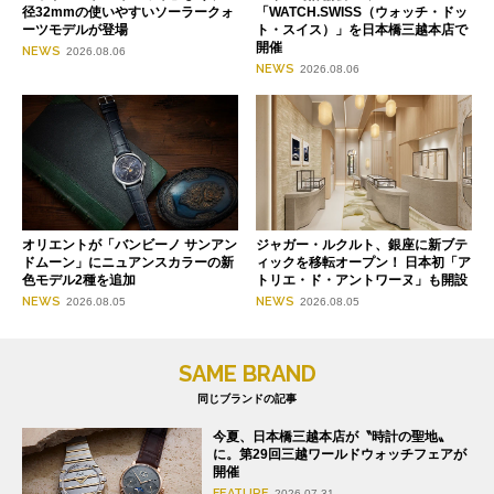
径32mmの使いやすいソーラークォ
「WATCH.SWISS（ウォッチ・ドッ
ーツモデルが登場
ト・スイス）」を日本橋三越本店で
開催
NEWS
2026.08.06
NEWS
2026.08.06
オリエントが「バンビーノ サンアン
ジャガー・ルクルト、銀座に新ブテ
ドムーン」にニュアンスカラーの新
ィックを移転オープン！ 日本初「ア
色モデル2種を追加
トリエ・ド・アントワーヌ」も開設
NEWS
NEWS
2026.08.05
2026.08.05
SAME BRAND
同じブランドの記事
今夏、日本橋三越本店が〝時計の聖地〟
に。第29回三越ワールドウォッチフェアが
開催
FEATURE
2026.07.31