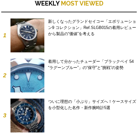
WEEKLY
MOST VIEWED
新しくなったグランドセイコー「エボリューショ
ン9 コレクション」Ref.SLGB015の着用レビュー
から製品の“価値”を考える
1
着用して分かったチューダー「ブラックベイ 54
“ラグーンブルー”」の“保守”と“挑戦”の姿勢
2
ついに理想の「小ぶり」サイズへ！ケースサイズ
を小型化した名作・新作腕時計5選
3