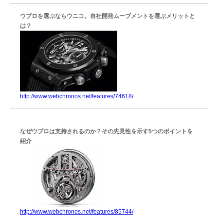
ウブロを選ぶならウニコ。自社開発ムーブメントを選ぶメリットと
は？
http://www.webchronos.net/features/74618/
なぜウブロは支持されるのか？その先見性を示す5つのポイントを
紹介
http://www.webchronos.net/features/85744/