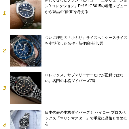
新しくなったグランドセイコー「エボリューショ
ン9 コレクション」Ref.SLGB015の着用レビュー
から製品の“価値”を考える
1
ついに理想の「小ぶり」サイズへ！ケースサイズ
を小型化した名作・新作腕時計5選
2
ロレックス、サブマリーナーだけが正解ではな
い。名門の本格ダイバーズ7選
3
日本代表の本格ダイバーズ！ セイコー プロスペ
ックス「マリンマスター」で手元に品格と冒険心
を
4