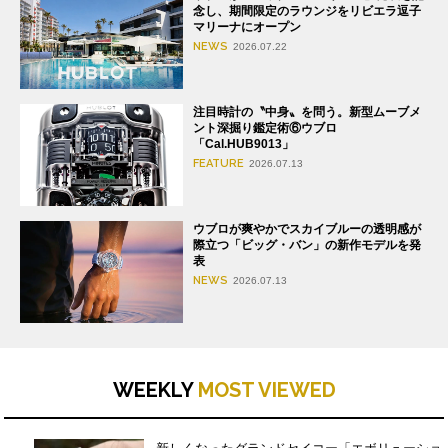
念し、期間限定のラウンジをリビエラ逗子
マリーナにオープン
NEWS
2026.07.22
注目時計の〝中身〟を問う。新型ムーブメ
ント深掘り鑑定術⑥ウブロ
「Cal.HUB9013」
FEATURE
2026.07.13
ウブロが爽やかでスカイブルーの透明感が
際立つ「ビッグ・バン」の新作モデルを発
表
NEWS
2026.07.13
WEEKLY
MOST VIEWED