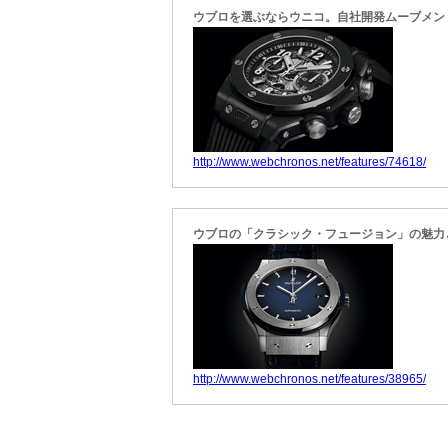
ウブロを選ぶならウニコ。自社開発ムーブメン
http://www.webchronos.net/features/74618/
ウブロの「クラシック・フュージョン」の魅力
http://www.webchronos.net/features/38965/