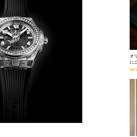
オ
に
NE