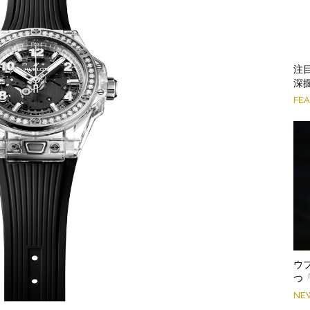
注
深掘
FE
ウ
つ
NE