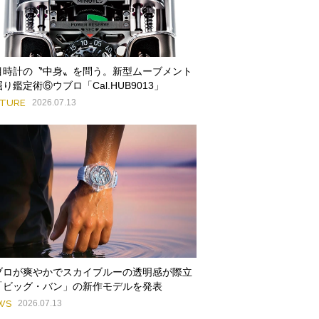
目時計の〝中身〟を問う。新型ムーブメント
り鑑定術⑥ウブロ「Cal.HUB9013」
ATURE
2026.07.13
ブロが爽やかでスカイブルーの透明感が際立
「ビッグ・バン」の新作モデルを発表
WS
2026.07.13