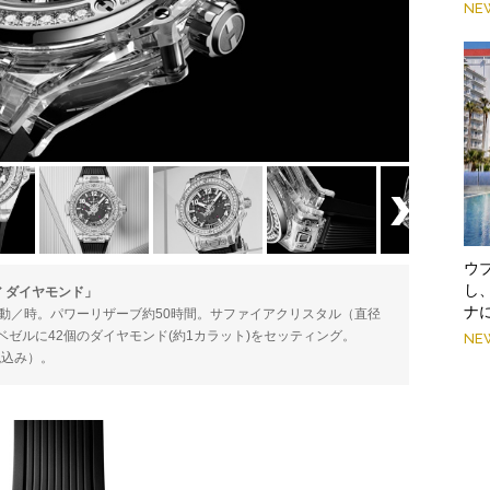
NE
ウ
し
 ダイヤモンド」
ナ
800振動／時。パワーリザーブ約50時間。サファイアクリスタル（直径
Sベゼルに42個のダイヤモンド(約1カラット)をセッティング。
NE
税込み）。