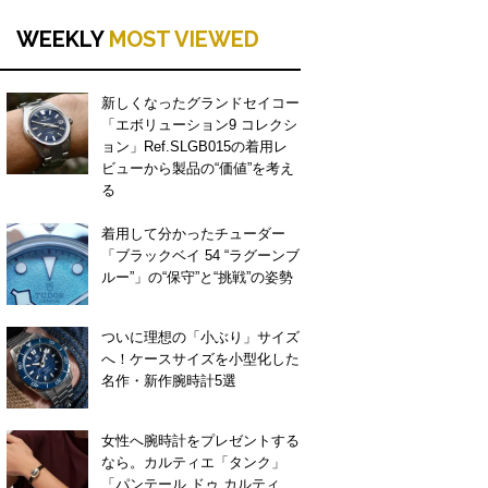
WEEKLY
MOST VIEWED
新しくなったグランドセイコー
「エボリューション9 コレクシ
ョン」Ref.SLGB015の着用レ
ビューから製品の“価値”を考え
る
着用して分かったチューダー
「ブラックベイ 54 “ラグーンブ
ルー”」の“保守”と“挑戦”の姿勢
ついに理想の「小ぶり」サイズ
へ！ケースサイズを小型化した
名作・新作腕時計5選
女性へ腕時計をプレゼントする
なら。カルティエ「タンク」
「パンテール ドゥ カルティ