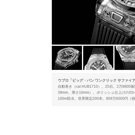
ウブロ「ビッグ・バン ワンクリック サファイア
自動巻き（cal.HUB1710）。25石。2万8
39mm、厚さ10mm）。ポリッシュ仕上げのS
100m防水。世界限定200本。809万6000円（