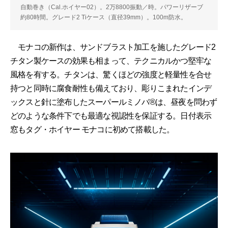
自動巻き（Cal.ホイヤー02）。2万8800振動／時。パワーリザーブ
約80時間。グレード2 Tiケース（直径39mm）。100m防水。
モナコの新作は、サンドブラスト加工を施したグレード2
チタン製ケースの効果も相まって、テクニカルかつ堅牢な
風格を有する。チタンは、驚くほどの強度と軽量性を合せ
持つと同時に腐食耐性も備えており、彫りこまれたインデ
ックスと針に塗布したスーパールミノバ®は、昼夜を問わず
どのような条件下でも最適な視認性を保証する。日付表示
窓もタグ・ホイヤー モナコに初めて搭載した。