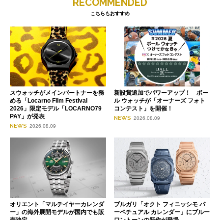
RECOMMENDED
こちらもおすすめ
スウォッチがメインパートナーを務
新設賞追加でパワーアップ！ ボー
める「Locarno Film Festival
ル ウォッチが「オーナーズ フォト
2026」限定モデル「LOCARNO79
コンテスト」を開催！
PAY」が発表
NEWS
2026.08.09
NEWS
2026.08.09
オリエント「マルチイヤーカレンダ
ブルガリ「オクト フィニッシモ パ
ー」の海外展開モデルが国内でも販
ーペチュアル カレンダー」にブルー
売決定
ワントーンの新作が登場