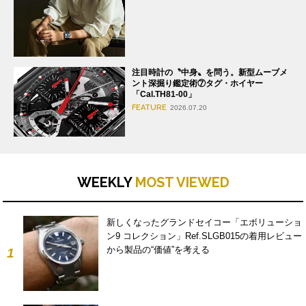
注目時計の〝中身〟を問う。新型ムーブメ
ント深掘り鑑定術⑦タグ・ホイヤー
「Cal.TH81-00」
FEATURE
2026.07.20
WEEKLY
MOST VIEWED
新しくなったグランドセイコー「エボリューショ
ン9 コレクション」Ref.SLGB015の着用レビュー
から製品の“価値”を考える
1