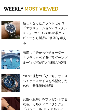
WEEKLY
MOST VIEWED
新しくなったグランドセイコー
「エボリューション9 コレクシ
ョン」Ref.SLGB015の着用レ
ビューから製品の“価値”を考え
る
着用して分かったチューダー
「ブラックベイ 54 “ラグーンブ
ルー”」の“保守”と“挑戦”の姿勢
ついに理想の「小ぶり」サイズ
へ！ケースサイズを小型化した
名作・新作腕時計5選
女性へ腕時計をプレゼントする
なら。カルティエ「タンク」
「パンテール ドゥ カルティ