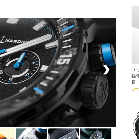
ユ
径
目
NE