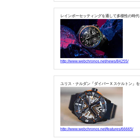
レインボーセッティングを通して多様性の時代
http://www.webchronos.net/news/84255/
ユリス・ナルダン「ダイバー X スケルトン」
http://www.webchronos.net/features/66665/