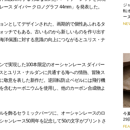
ジ
ース ダイバー クロノグラフ 44mm」を発表した。
転
ー
ョンとしてデザインされた、画期的で個性あふれるタ
NE
ォッチでもある。古いものから新しいものを作り出す
海洋保護に対する意識の向上につながるとユリス・ナ
で実現した100本限定のオーシャンレース ダイバー
ースとユリス・ナルダンに共通する海への情熱、冒険ス
に敬意を表した新作だ。逆回転防止ベゼルには飛行機
を含むカーボニウムを使用し、他のカーボン合成物よ
ルを飾るセラミックパーツに、オーシャンレースのロ
今
2
シャンレース50周年を記念して50の文字がプリントさ
FE