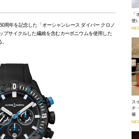
「
使
0周年を記念した「オーシャンレース ダイバー クロノ
NE
アップサイクルした繊維を含むカーボニウムを使用した
る。
スイ
チ
催
NE