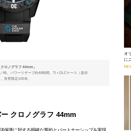
オ
に
NE
クロノグラフ 44mm」
0振動／時。パワーリザーブ約48時間。Ti＋DLCケース（直径
）。世界限定100本。
ー クロノグラフ 44mm
洋保護に対する明確な誓約とパートナーシップを実現