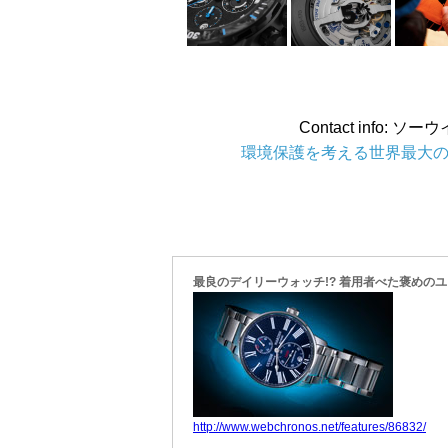
Contact info: ソ
環境保護を考える世界最大
最良のデイリーウォッチ!? 着用者べた褒めの
http://www.webchronos.net/features/86832/