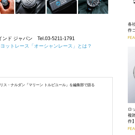
各
作
FE
ーウインド ジャパン Tel.03-5211-1791
のヨットレース「オーシャンレース」とは？
ユリス・ナルダン「マリーン トルピユール」を編集部で語る
ロ
複
作
FE