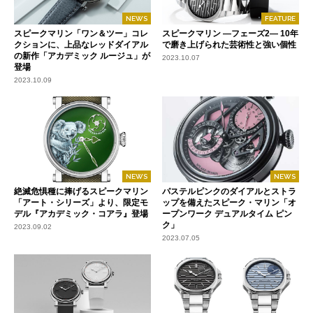
NEWS
FEATURE
スピークマリン「ワン＆ツー」コレ
スピークマリン ―フェーズ2― 10年
クションに、上品なレッドダイアル
で磨き上げられた芸術性と強い個性
の新作「アカデミック ルージュ」が
2023.10.07
登場
2023.10.09
NEWS
NEWS
絶滅危惧種に捧げるスピークマリン
パステルピンクのダイアルとストラ
「アート・シリーズ」より、限定モ
ップを備えたスピーク・マリン「オ
デル『アカデミック・コアラ』登場
ープンワーク デュアルタイム ピン
ク」
2023.09.02
2023.07.05