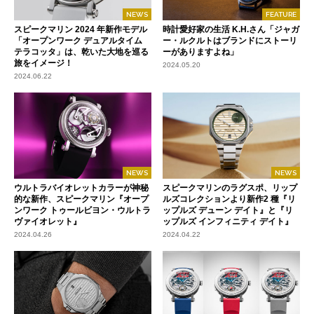
NEWS
FEATURE
スピークマリン 2024 年新作モデル
時計愛好家の生活 K.H.さん「ジャガ
「オープンワーク デュアルタイム
ー・ルクルトはブランドにストーリ
テラコッタ」は、乾いた大地を巡る
ーがありますよね」
旅をイメージ！
2024.05.20
2024.06.22
NEWS
NEWS
ウルトラバイオレットカラーが神秘
スピークマリンのラグスポ、リップ
的な新作、スピークマリン『オープ
ルズコレクションより新作2 種『リ
ンワーク トゥールビヨン・ウルトラ
ップルズ デューン デイト』と『リ
ヴァイオレット』
ップルズ インフィニティ デイト』
2024.04.26
2024.04.22