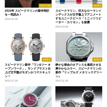
FEATURE
NEWS
2024年 スピークマリンの新作時計
スピークマリン、巨大なローマンイ
を一気読み！
ンデックスが文字盤上でアニメート
するユニークピース「ミニッツリピ
2024.04.19
ーター・カリヨン」を披露
2024.03.06
NEWS
NEWS
スピークマリン新作「ワン&ツー オ
静かな都会のオアシスを連想させる
ープンワーク」。サンドブラスト仕
爽やかなカラー、スピークマリンの
上げ文字盤がモダンかつマスキュリ
新作『リップルズ メタリックグリー
ン！
ン』
2023.12.16
2023.11.30