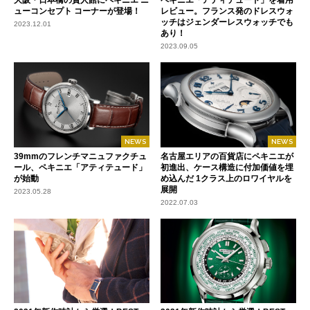
大阪・日本橋の貴人館にペキニエ ニ
ペキニエ「アティテュード」を着用
ューコンセプト コーナーが登場！
レビュー。フランス発のドレスウォ
ッチはジェンダーレスウォッチでも
2023.12.01
あり！
2023.09.05
NEWS
NEWS
39mmのフレンチマニュファクチュ
名古屋エリアの百貨店にペキニエが
ール、ペキニエ「アティテュード」
初進出、ケース構造に付加価値を埋
が始動
め込んだ 1クラス上のロワイヤルを
展開
2023.05.28
2022.07.03