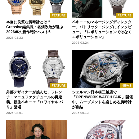
FEATURE
FEATURE
本当に良質な腕時計とは？
ペキニエのマネージングディレクタ
Gressive編集長・名畑政治が選ぶ
ー、パトリック・ジングにインタビ
2026年の新作時計ベスト5
ュー。「レボリューションではなく
エボリューション」
2026.04.23
2026.03.24
FEATURE
NEWS
外部デザイナーが挑んだ、フレン
シェルマン日本橋三越店で
チ・マニュファクチュールの再定
「OPENWORK WATCH FAIR」開催
義。新生ペキニエ「ロワイヤル パ
中。ムーブメントを楽しめる腕時計
リ」登場
が集結
2025.08.01
2025.06.13