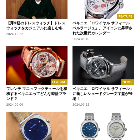
FEATURE
【薄&軽のドレスウォッチ】ドレス
ペキニエ「ロワイヤル サフィール
ウォッチをカジュアルに楽しむ冬
ペルラージュ」。アイコンに昇華さ
れた次世代カレンダー
2024.12.22
2024.09.10
FEATURE
NEWS
フレンチ マニュファクチュールを標
ペキニエ「ロワイヤル サフィール」
榜するペキニエってどんな時計ブラ
に新しいシェードグレー文字盤が登
ンド？
場！
2024.09.06
2024.06.12