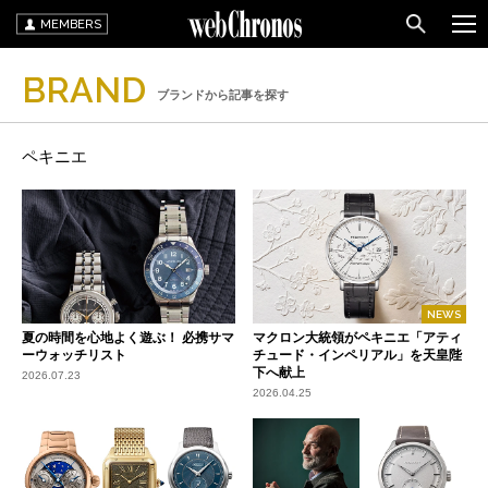
MEMBERS
BRAND
ブランドから記事を探す
ペキニエ
NEWS
夏の時間を心地よく遊ぶ！ 必携サマ
マクロン大統領がペキニエ「アティ
ーウォッチリスト
チュード・インペリアル」を天皇陛
下へ献上
2026.07.23
2026.04.25