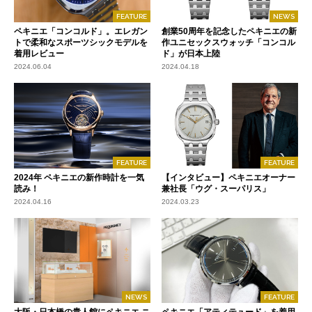
FEATURE
NEWS
ペキニエ「コンコルド」。エレガン
創業50周年を記念したペキニエの新
トで柔和なスポーツシックモデルを
作ユニセックスウォッチ「コンコル
着用レビュー
ド」が日本上陸
2024.06.04
2024.04.18
FEATURE
FEATURE
2024年 ペキニエの新作時計を一気
【インタビュー】ペキニエオーナー
読み！
兼社長「ウグ・スーパリス」
2024.04.16
2024.03.23
NEWS
FEATURE