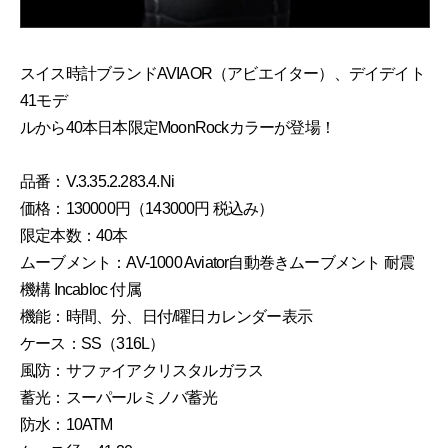
スイス時計ブランドAVIAOR（アビエイター）、デイデイト
41モデ
ルから40本⽇本限定MoonRockカラーが登場！
品番：V.3.35.2.283.4.Ni
価格：130000円（143000円 税込み）
限定本数：40本
ムーブメント：AV-1000 Aviator⾃動巻きムーブメント 耐震
機構 Incabloc 付属
機能：時間、分、⽇付/曜⽇カレンダー表⽰
ケース：SS（316L）
⾵防：サファイアクリスタルガラス
蓄光：スーパールミノバ蓄光
防⽔：10ATM