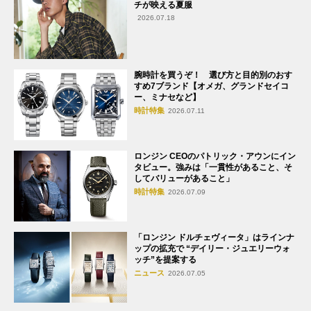
チが映える夏服
2026.07.18
腕時計を買うぞ！ 選び方と目的別のおす
すめ7ブランド【オメガ、グランドセイコ
ー、ミナセなど】
時計特集
2026.07.11
ロンジン CEOのパトリック・アウンにイン
タビュー。強みは「一貫性があること、そ
してバリューがあること」
時計特集
2026.07.09
「ロンジン ドルチェヴィータ」はラインナ
ップの拡充で “デイリー・ジュエリーウォ
ッチ”を提案する
ニュース
2026.07.05