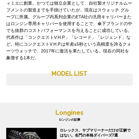
ィミエに創業。かつては独立企業として、自社製オリジナルムー
ブメントの製造までを手掛けていたが、現在はスウォッチ グル
ープに所属。グループ内系列企業のETA社の汎用キャリバーまた
はロンジン専用キャリバーを使用することで、傘下ブランドの中
でも抜群のコストパフォーマンスを与えることに成功している。
代表作は「コンクエストV.H.P.」「レコード」「レジェンド」な
ど。特にコンクエストV.H.P.は年差±5秒という高精度を誇るクォ
ーツウォッチで、2017年に復活を果たしている。現在の同社を
象徴する1本だ。
MODEL LIST
Longines
ロンジンの記事
ロレックス、サブマリーナーだけが正解で
はない。名門の本格ダイバーズ7選