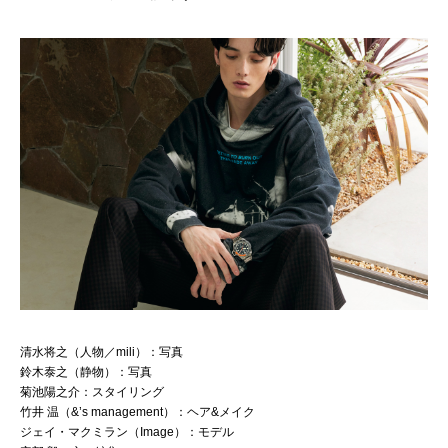
清水将之（人物／mili）：写真
鈴木泰之（静物）：写真
菊池陽之介：スタイリング
竹井 温（&’s management）：ヘア&メイク
ジェイ・マクミラン（Image）：モデル