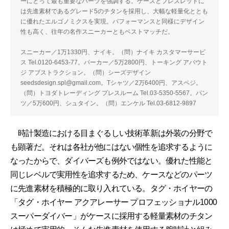
ーにとって最も重要なパーツを強調する。ケースとブレスレットに
は先進素材であるグレード5のチタンを採用し、大幅な軽量化ととも
に優れたエルゴノミクスを実現。パフォーマンスと同様にデザイン
性も高く、往年の名作スニーカーともベストマッチだ。
スニーカー／1万1330円、ナイキ。（問）ナイキ カスタマーサービ
ス Tel.0120-6453-77。パーカー／5万2800円、トーキング アバウト
ジ アブストラクション。（問）シーズデザイン
seedsdesign.spl@gmail.com。Tシャツ／2万6400円、アスペジ。
（問）トヨダトレーディング プレスルーム Tel.03-5350-5567。パン
ツ／5万600円、シュタイン。（問）エンケル Tel.03-6812-9897
時計製造における目まぐるしい技術革新は外装の分野で
も顕著だ。それは各社が他にはない個性を追求するように
なったからで、ダイバーズも例外ではない。優れた性能と
同じレベルで実用性を追求するため、ケースなどのパーツ
に先進素材を積極的に取り入れている。タグ・ホイヤーの
「タグ・ホイヤー アクアレーサー プロフェッショナル1000
スーパーダイバー」がケースに採用する軽量素材のチタン