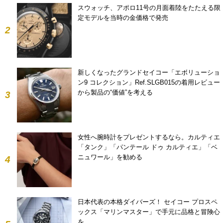
スウォッチ、アポロ11号の月面着陸をたたえる限
定モデルを当時の金価格で発売
2
新しくなったグランドセイコー「エボリューショ
ン9 コレクション」Ref.SLGB015の着用レビュー
から製品の“価値”を考える
3
女性へ腕時計をプレゼントするなら。カルティエ
「タンク」「パンテール ドゥ カルティエ」「ベ
ニュワール」を勧める
4
日本代表の本格ダイバーズ！ セイコー プロスペ
ックス「マリンマスター」で手元に品格と冒険心
を