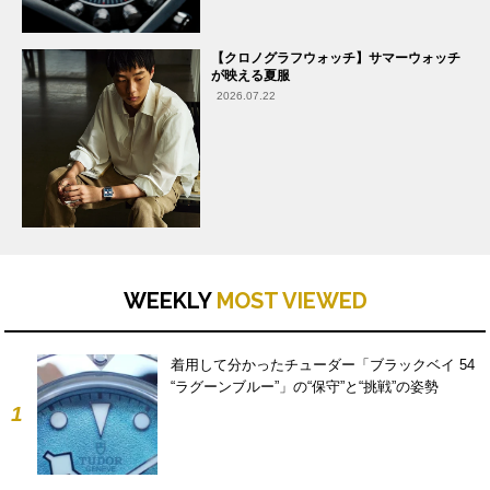
【クロノグラフウォッチ】サマーウォッチ
が映える夏服
2026.07.22
WEEKLY
MOST VIEWED
着用して分かったチューダー「ブラックベイ 54
“ラグーンブルー”」の“保守”と“挑戦”の姿勢
1