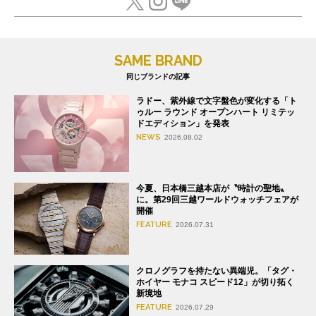
SAME BRAND
同じブランドの記事
ラドー、紫外線で文字盤色が変化する「ト
ゥルー ラウンド オープンハート リミテッ
ドエディション」を発表
NEWS
2026.08.02
今夏、日本橋三越本店が〝時計の聖地〟
に。第29回三越ワールドウォッチフェアが
開催
FEATURE
2026.07.31
クロノグラフを持たない異端児。「タグ・
ホイヤー モナコ スピード12」が切り拓く
新境地
FEATURE
2026.07.29