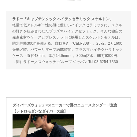
ラドー「キャプテンクック ハイテクセラミック スケルトン」
軽量で低アレルギー性の肌に優しいハイテクセラミックに、メタル
の輝きを組み合わせたプラズマハイテクセラミック。そんな独自の
先進素材をケースとブレスレットに採用したスケルトンモデルは、
防水性能300mを備える。自動巻き（Cal.R808）。25石。2万1600
振動／時。パワーリザーブ約80時間。プラズマハイテクセラミック
ケース（直径43mm、厚さ14.6mm）。300m防水。69万6300円。
（問）ラドー／スウォッチ グループ ジャパン Tel.03-6254-7330
ダイバーズウォッチ×スニーカーで夏のニュースタンダード宣言
【レトロモダンなダイバーズ編】