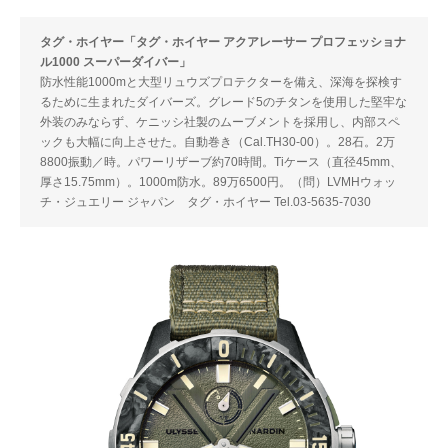
タグ・ホイヤー「タグ・ホイヤー アクアレーサー プロフェッショナ
ル1000 スーパーダイバー」
防水性能1000mと大型リュウズプロテクターを備え、深海を探検す
るために生まれたダイバーズ。グレード5のチタンを使用した堅牢な
外装のみならず、ケニッシ社製のムーブメントを採用し、内部スペ
ックも大幅に向上させた。自動巻き（Cal.TH30-00）。28石。2万
8800振動／時。パワーリザーブ約70時間。Tiケース（直径45mm、
厚さ15.75mm）。1000m防水。89万6500円。（問）LVMHウォッ
チ・ジュエリー ジャパン タグ・ホイヤー Tel.03-5635-7030