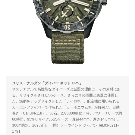
ユリス・ナルダン「ダイバー ネット OPS」
サステナブルで高性能なダイバーズと話題の理由は、その素材にあ
る。リサイクルされたSSケース。さらにその側面と裏蓋に使用し
た、漁網をアップサイクルした「ナイロ®」。航空機に用いられる
カーボンファイバーで作られた「カーボニウム®」が好例だ。自動
巻き（Cal.UN-118）。50石。2万8800振動／時。パワーリザーブ約
60時間。95%リサイクルSSケース（直径44mm、厚さ14.8mm）。
300m防水。209万円。（問）ソーウインド ジャパン Tel.03-5211-
1791