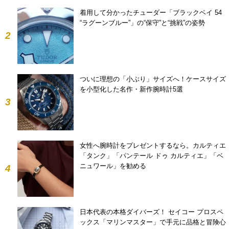
着用して分かったチューダー「ブラックベイ 54
“ラグーンブルー”」の“保守”と“挑戦”の姿勢
2
ついに理想の「小ぶり」サイズへ！ケースサイズ
を小型化した名作・新作腕時計5選
3
女性へ腕時計をプレゼントするなら。カルティエ
「タンク」「パンテール ドゥ カルティエ」「ベ
ニュワール」を勧める
4
日本代表の本格ダイバーズ！ セイコー プロスペ
ックス「マリンマスター」で手元に品格と冒険心