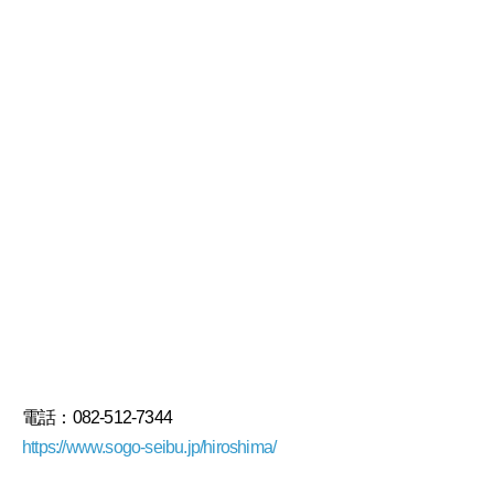
電話：082-512-7344
https://www.sogo-seibu.jp/hiroshima/