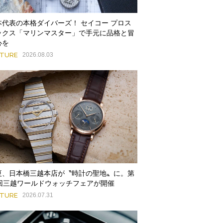
本代表の本格ダイバーズ！ セイコー プロス
ックス「マリンマスター」で手元に品格と冒
心を
ATURE
2026.08.03
夏、日本橋三越本店が〝時計の聖地〟に。第
9回三越ワールドウォッチフェアが開催
ATURE
2026.07.31