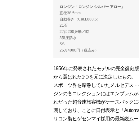
ロンジン「ロンジン シルバー アロー」
直径38.5mm
自動巻き（Cal.L888.5）
21石
2万5200振動／時
3気圧防水
SS
26万4000円（税込み）
1956年に発表されたモデルの完全復刻
から選ばれた1つを元に決定したもの。
スポーツ界を席巻していたメルセデス・ベ
ジンの各コレクションにはエンブレムが
れだった超音速旅客機がケースバックに
襲しており、ことに日付表示と「Autom
リコン製ヒゲゼンマイ採用の最新鋭ムー