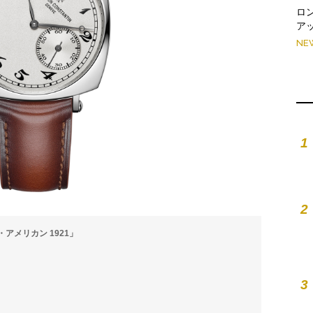
ロ
ア
NE
1
2
メリカン 1921」
3