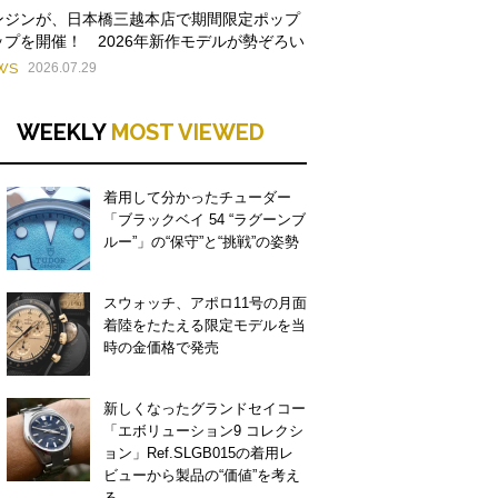
ンジンが、日本橋三越本店で期間限定ポップ
ップを開催！ 2026年新作モデルが勢ぞろい
WS
2026.07.29
WEEKLY
MOST VIEWED
着用して分かったチューダー
「ブラックベイ 54 “ラグーンブ
ルー”」の“保守”と“挑戦”の姿勢
スウォッチ、アポロ11号の月面
着陸をたたえる限定モデルを当
時の金価格で発売
新しくなったグランドセイコー
「エボリューション9 コレクシ
ョン」Ref.SLGB015の着用レ
ビューから製品の“価値”を考え
る