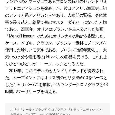
ラシアへのオマージュであるブロンズ時計のセカンド リミ
テッドエディションを発表した。彼はアメリカ海軍史上初
のアフリカ系アメリカン人であり、人種間の緊張、身体障
害を乗り越え、義足で初のマスターダイバーになった人物
である。2000年、オリスはブラシアを主人公とした映画
「Men of Honour」のためにオリジナルの時計を製造した。
ケース、ベゼル、クラウン、プッシャー素材にブロンズを
使用した珍しいモデルである。ブロンズは経年変化し、大
気中の水分や着用者のpHレベルの影響を受ける。これによ
りひとつひとつがユニークルックとなるのだ。
2018年、このモデルのセカンドリミテッドが発表され
た。ムーブメントにはオリス初のセリタSW510をベースと
したキャリバー771を搭載。2カウンタークロノグラフと48
時間パワーリザーブを備える。
オリス「カール・ブラシア クロノグラフ リミテッドエディション」
自動巻き（Cal.771、セリタSW510ベース）。