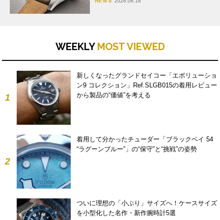
NEWS
2026.06.18
WEEKLY
MOST VIEWED
新しくなったグランドセイコー「エボリューショ
ン9 コレクション」Ref.SLGB015の着用レビュー
から製品の“価値”を考える
1
着用して分かったチューダー「ブラックベイ 54
“ラグーンブルー”」の“保守”と“挑戦”の姿勢
2
ついに理想の「小ぶり」サイズへ！ケースサイズ
を小型化した名作・新作腕時計5選