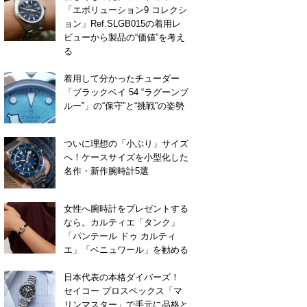
「エボリューション9 コレクシ
ョン」Ref.SLGB015の着用レ
ビューから製品の“価値”を考え
る
着用して分かったチューダー
「ブラックベイ 54 “ラグーンブ
ルー”」の“保守”と“挑戦”の姿勢
ついに理想の「小ぶり」サイズ
へ！ケースサイズを小型化した
名作・新作腕時計5選
女性へ腕時計をプレゼントする
なら。カルティエ「タンク」
「パンテール ドゥ カルティ
エ」「ベニュワール」を勧める
日本代表の本格ダイバーズ！
セイコー プロスペックス「マ
リンマスター」で手元に品格と