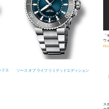
「
ウ
FE
ッドエ
ソース オブ ライフ リミテッドエディション
ス
の