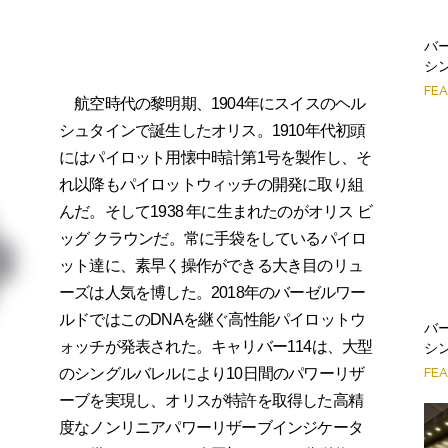
バー
シ
FE
航空時代の黎明期、1904年にスイスのヘル
シュタインで誕生したオリス。1910年代初頭
にはパイロット用懐中時計第1号を製作し、そ
れ以降もパイロットウィッチの開発に取り組
んだ。そして1938 年に生まれたのがオリス ビ
ッグ クラウンだ。常に手袋をしているパイロ
ット達に、素早く操作ができる大き目のリュ
ーズは人気を博した。2018年のバーゼルワー
ルドではこのDNAを継ぐ高性能パイロットウ
バー
ォッチが発表された。キャリバー114は、大型
シ
のシングルバレルにより10日間のパワーリザ
FE
ーブを実現し、オリスが特許を取得した高精
度なノンリニアパワーリザーブインジケータ