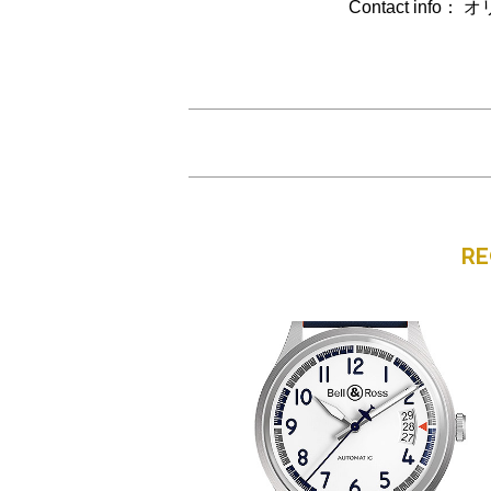
Contact info：
R