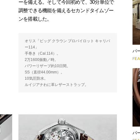
ーを備える。そして今回初めて、30分単位で
調整できる機能を備えるセカンドタイムゾー
ンを搭載した。
オリス「ビッグ クラウン プロパイロット キャリバ
ー114」
バー
手巻き（Cal.114）。
FE
2万1600振動／時。
パワーリザーブ約10日間。
SS（直径44.00mm）。
10気圧防水。
ルイジアナわに革レザーストラップ。
バー