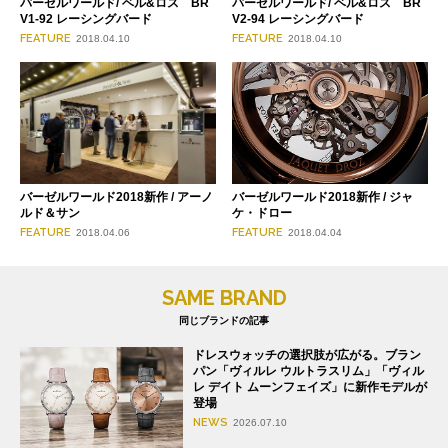
バーゼルワールド/ ベル&ロス BR
バーゼルワールド/ ベル&ロス BR
V1-92 レーシングバード
V2-94 レーシングバード
FEATURE
FEATURE
2018.04.10
2018.04.10
バーゼルワールド2018新作 / アーノ
バーゼルワールド2018新作 / ジャ
ルド＆サン
ケ・ドロー
FEATURE
FEATURE
2018.04.06
2018.04.04
SAME BRAND
同じブランドの記事
ドレスウォッチの選択肢が広がる。ブラン
パン「ヴィルレ ウルトラスリム」「ヴィル
レ デイト ムーンフェイズ」に新作モデルが
登場
NEWS
2026.07.10