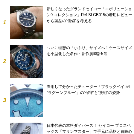
新しくなったグランドセイコー「エボリューショ
ン9 コレクション」Ref.SLGB015の着用レビュー
から製品の“価値”を考える
1
ついに理想の「小ぶり」サイズへ！ケースサイズ
を小型化した名作・新作腕時計5選
2
着用して分かったチューダー「ブラックベイ 54
“ラグーンブルー”」の“保守”と“挑戦”の姿勢
3
日本代表の本格ダイバーズ！ セイコー プロスペ
ックス「マリンマスター」で手元に品格と冒険心